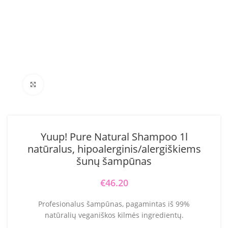
Click to enlarge
Yuup! Pure Natural Shampoo 1l
natūralus, hipoalerginis/alergiškiems
šunų šampūnas
€
46.20
Profesionalus šampūnas, pagamintas iš 99%
natūralių veganiškos kilmės ingredientų.