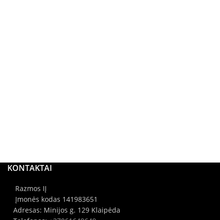
KONTAKTAI
Razmos IĮ
Įmonės kodas 141983651
Adresas: Minijos g. 129 Klaipėda