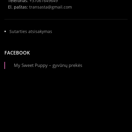
Telefonas:
+37061649649
El. paštas:
transasta@gmail.com
Sutarties atsisakymas
FACEBOOK
My Sweet Puppy – gyvūnų prekės