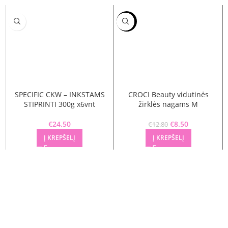
-34%
SPECIFIC CKW – INKSTAMS
CROCI Beauty vidutinės
STIPRINTI 300g x6vnt
žirklės nagams M
€
24.50
€
Original price
8.50
Current
€
12.80
was: €12.80.
price is:
Į KREPŠELĮ
Į KREPŠELĮ
€8.50.