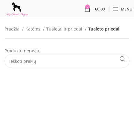
0
€
0.00
MENU
Pradžia
Katėms
Tualetai ir priedai
Tualeto priedai
Produktų nerasta.