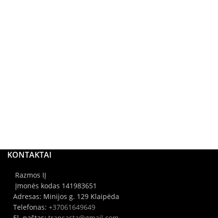
KONTAKTAI
Razmos IĮ
Įmonės kodas 141983651
Adresas: Minijos g. 129 Klaipėda
Telefonas:
+37061649649
El. paštas:
transasta@gmail.com