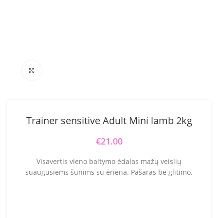
Click to enlarge
Trainer sensitive Adult Mini lamb 2kg
€
21.00
Visavertis vieno baltymo ėdalas mažų veislių
suaugusiems šunims su ėriena. Pašaras be glitimo.