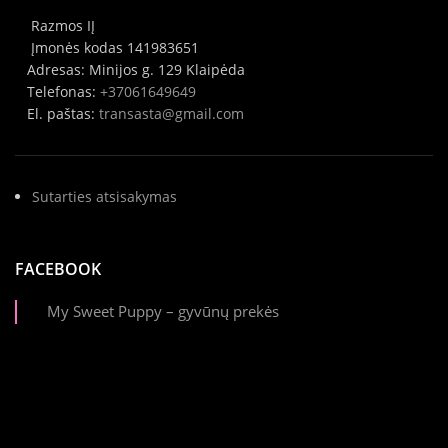
Razmos IĮ
Įmonės kodas 141983651
Adresas: Minijos g. 129 Klaipėda
Telefonas:
+37061649649
El. paštas:
transasta@gmail.com
Sutarties atsisakymas
FACEBOOK
My Sweet Puppy – gyvūnų prekės