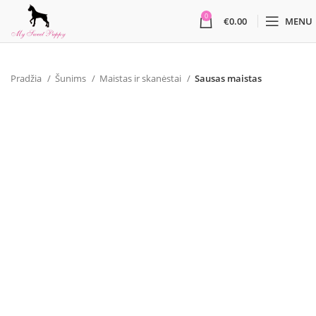
0
€
0.00
MENU
Pradžia
Šunims
Maistas ir skanėstai
Sausas maistas