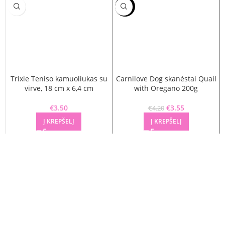
-15%
Trixie Teniso kamuoliukas su
Carnilove Dog skanėstai Quail
virve, 18 cm x 6,4 cm
with Oregano 200g
€
3.50
€
Original price
3.55
Current
€
4.20
was: €4.20.
price is:
Į KREPŠELĮ
Į KREPŠELĮ
€3.55.