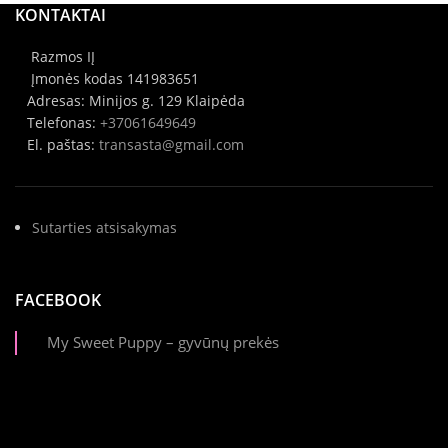
KONTAKTAI
Razmos IĮ
Įmonės kodas 141983651
Adresas: Minijos g. 129 Klaipėda
Telefonas:
+37061649649
El. paštas:
transasta@gmail.com
Sutarties atsisakymas
FACEBOOK
My Sweet Puppy – gyvūnų prekės