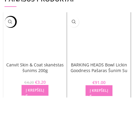
-24%
Canvit Skin & Coat skanėstas
BARKING HEADS Bowl Lickin
šunims 200g
Goodness Pašaras Šunim Su
Ėriena 12kg
Original price was: €4.20.
€
3.20
Current price is: €3.20.
€
91.00
€
4.20
Į KREPŠELĮ
Į KREPŠELĮ