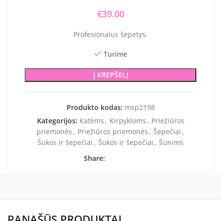
€
39.00
Profesionalus šepetys.
Turime
Į KREPŠELĮ
Produkto kodas:
msp2198
Kategorijos:
Katėms
,
Kirpykloms
,
Priežiūros
priemonės
,
Priežiūros priemonės
,
Šepečiai
,
Šukos ir šepečiai
,
Šukos ir šepečiai
,
Šunims
Share:
PANAŠŪS PRODUKTAI