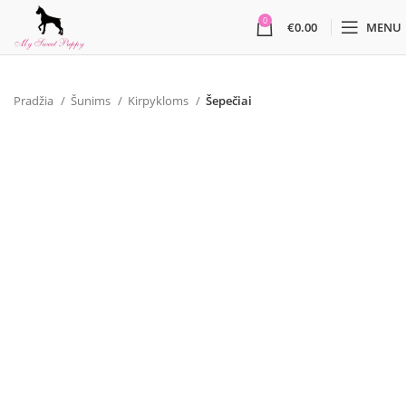
0
€
0.00
MENU
Pradžia
Šunims
Kirpykloms
Šepečiai