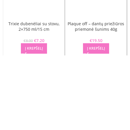
Trixie dubenėliai su stovu,
Plaque off – dantų priežiūros
2×750 ml/15 cm
priemonė šunims 40g
Original price was: €8.00.
€
7.20
Current price is: €7.20.
€
19.50
€
8.00
Į KREPŠELĮ
Į KREPŠELĮ