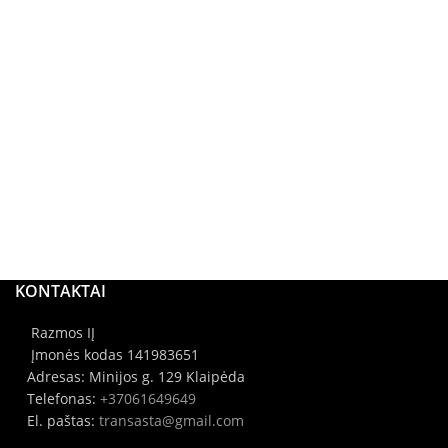
KONTAKTAI
Razmos IĮ
Įmonės kodas 141983651
Adresas: Minijos g. 129 Klaipėda
Telefonas:
+37061649649
El. paštas:
transasta@gmail.com