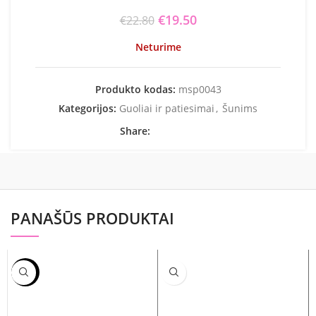
Original price was: €22.80.
€
19.50
Current price is:
€
22.80
€19.50.
Neturime
Produkto kodas:
msp0043
Kategorijos:
Guoliai ir patiesimai
,
Šunims
Share:
PANAŠŪS PRODUKTAI
-10%