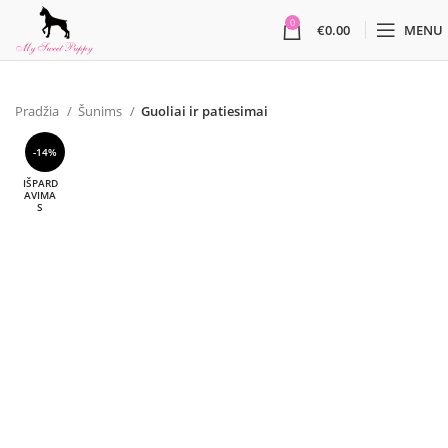
0
€
0.00
MENU
Pradžia
Šunims
Guoliai ir patiesimai
-14%
IŠPARD
AVIMA
S