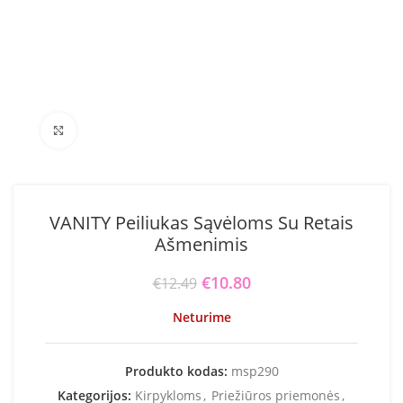
Click to enlarge
VANITY Peiliukas Sąvėloms Su Retais
Ašmenimis
Original price was: €12.49.
€
10.80
Current price is:
€
12.49
€10.80.
Neturime
Produkto kodas:
msp290
Kategorijos:
Kirpykloms
,
Priežiūros priemonės
,