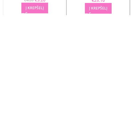
€
25.10
€
4.20
Į KREPŠELĮ
Į KREPŠELĮ