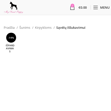
0
€
0.00
MENU
Pradžia
Šunims
Kirpykloms
Sąvėlų iššukavimui
-14%
IŠPARD
AVIMA
S