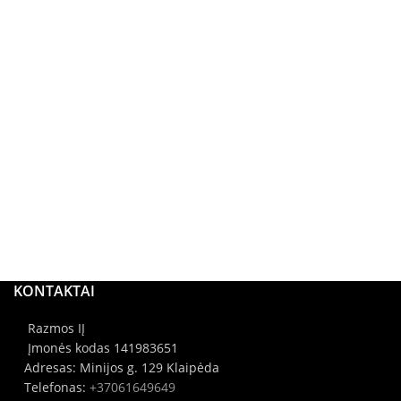
KONTAKTAI
Razmos IĮ
Įmonės kodas 141983651
Adresas: Minijos g. 129 Klaipėda
Telefonas:
+37061649649