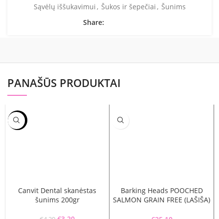
Sąvėlų iššukavimui
,
Šukos ir šepečiai
,
Šunims
Share:
PANAŠŪS PRODUKTAI
-24%
Canvit Dental skanėstas
Barking Heads POOCHED
šunims 200gr
SALMON GRAIN FREE (LAŠIŠA)
2KG
Original price was: €4.20.
€
3.20
Current price is: €3.20.