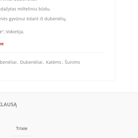
udažytas milteliniu būdu.
inės gyvūnui ėdant iš dubenėlių.
“, Vokietija.
me
benėliai
,
Dubenėliai
,
Katėms
,
Šunims
KLAUSĄ
Trixie