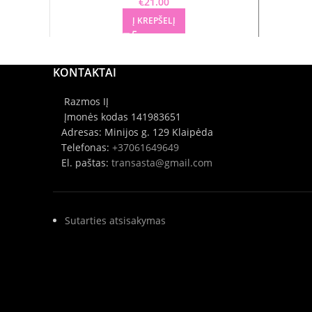
€
21.00
Į KREPŠELĮ
KONTAKTAI
Razmos IĮ
Įmonės kodas 141983651
Adresas: Minijos g. 129 Klaipėda
Telefonas:
+37061649649
El. paštas:
transasta@gmail.com
Sutarties atsisakymas