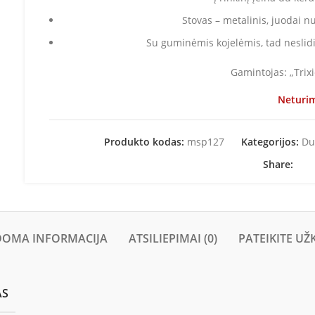
Stovas – metalinis, juodai n
Su guminėmis kojelėmis, tad neslid
Gamintojas: „Trixie
Neturi
Produkto kodas:
msp127
Kategorijos:
Du
Share:
DOMA INFORMACIJA
ATSILIEPIMAI (0)
PATEIKITE UŽ
AS