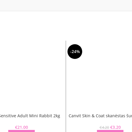
-24%
Sensitive Adult Mini Rabbit 2kg
Canvit Skin & Coat skanėstas š
€
21.00
Original pr
€
3.20
Curren
€
4.20