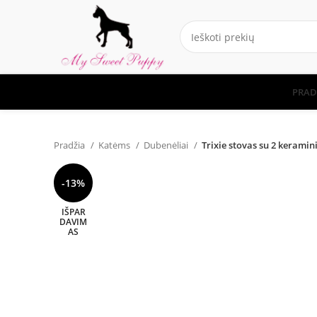
PRAD
Pradžia
Katėms
Dubenėliai
Trixie stovas su 2 keramini
-13%
IŠPAR
DAVIM
AS