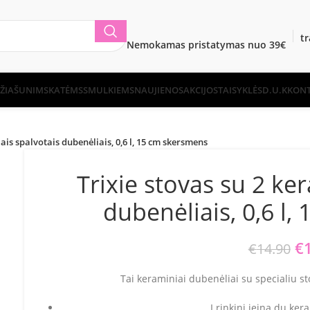
t
Nemokamas pristatymas nuo 39€
ŽIA
ŠUNIMS
KATĖMS
SMULKIEMS
NAUJIENOS
AKCIJOS
TAISYKLĖS
D.U.K
KONT
ais spalvotais dubenėliais, 0,6 l, 15 cm skersmens
Trixie stovas su 2 ke
dubenėliais, 0,6 l
Or
€
€
14.90
Tai keraminiai dubenėliai su specialiu st
Į rinkinį įeina du ker