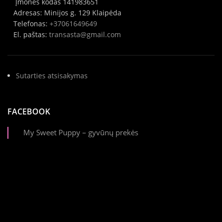
Įmonės kodas 141983651
Adresas: Minijos g. 129 Klaipėda
Telefonas:
+37061649649
El. paštas:
transasta@gmail.com
Sutarties atsisakymas
FACEBOOK
My Sweet Puppy – gyvūnų prekės