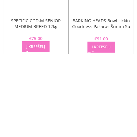
SPECIFIC CGD-M SENIOR
BARKING HEADS Bowl Lickin
MEDIUM BREED 12kg
Goodness Pašaras Šunim Su
Ėriena 12kg
€
75.00
€
91.00
Į KREPŠELĮ
Į KREPŠELĮ