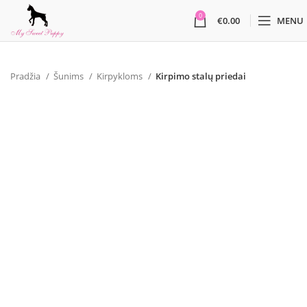
0
€
0.00
MENU
Pradžia
Šunims
Kirpykloms
Kirpimo stalų priedai