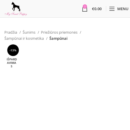
0
€
0.00
MENU
Pradžia
Šunims
Priežiūros priemonės
Šampūnai ir kosmetika
Šampūnai
-13%
IŠPARD
AVIMA
S