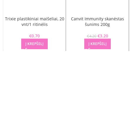
Trixie plastikiniai maišeliai, 20
Canvit Immunity skanėstas
vnt/1 ritinėlis
šunims 200g
€
0.70
€
Original price
3.20
Current
€
4.20
was: €4.20.
price is:
Į KREPŠELĮ
Į KREPŠELĮ
€3.20.