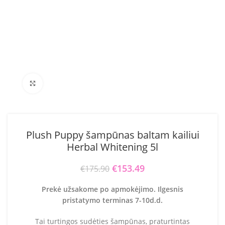
Click to enlarge
Plush Puppy šampūnas baltam kailiui
Herbal Whitening 5l
€
153.49
Original price was:
Current price is:
€
175.90
€175.90.
€153.49.
Prekė užsakome po apmokėjimo. Ilgesnis
pristatymo terminas 7-10d.d.
Tai turtingos sudėties šampūnas, praturtintas