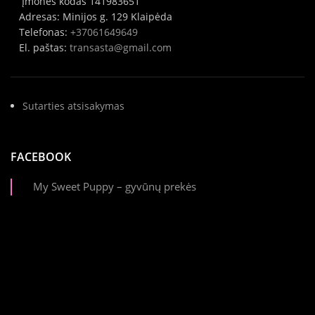
Įmonės kodas 141983651
Adresas: Minijos g. 129 Klaipėda
Telefonas:
+37061649649
El. paštas:
transasta@gmail.com
Sutarties atsisakymas
FACEBOOK
My Sweet Puppy – gyvūnų prekės