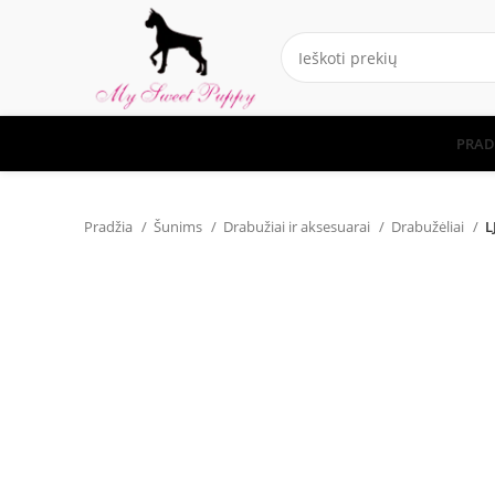
PRAD
Pradžia
Šunims
Drabužiai ir aksesuarai
Drabužėliai
L