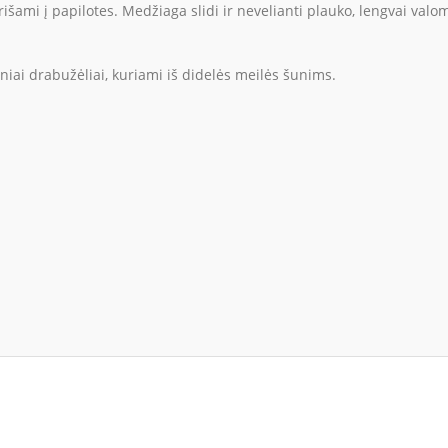
rišami į papilotes. Medžiaga slidi ir nevelianti plauko, lengvai val
niai drabužėliai, kuriami iš didelės meilės šunims.