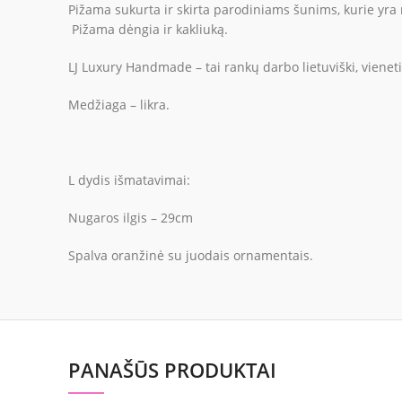
Pižama sukurta ir skirta parodiniams šunims, kurie yra 
Pižama dėngia ir kakliuką.
LJ Luxury Handmade – tai rankų darbo lietuviški, vieneti
Medžiaga – likra.
L dydis išmatavimai:
Nugaros ilgis – 29cm
Spalva oranžinė su juodais ornamentais.
PANAŠŪS PRODUKTAI