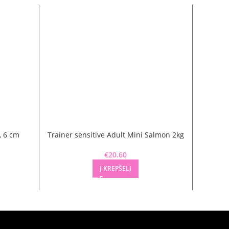
-60%
, 6 cm
Trainer sensitive Adult Mini Salmon 2kg
HIPPIE PE
€
20.60
Į KREPŠELĮ