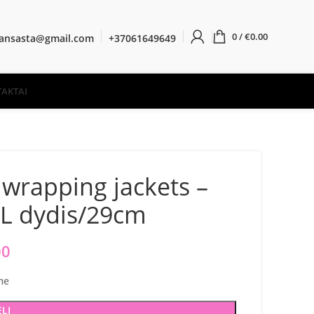
0
/
€
0.00
ransasta@gmail.com
+37061649649
AKTAI
wrapping jackets –
L dydis/29cm
00
me
ELĮ