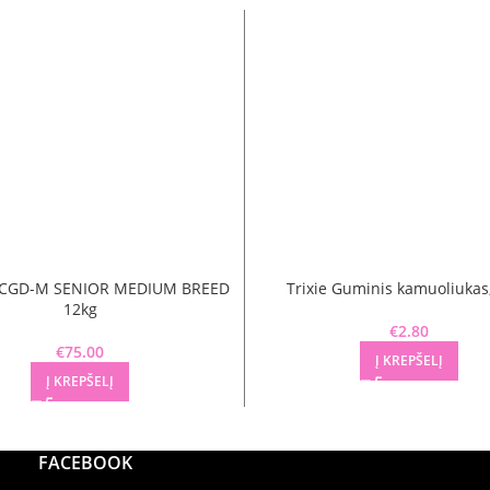
C CGD-M SENIOR MEDIUM BREED
Trixie Guminis kamuoliukas
12kg
€
2.80
€
75.00
Į KREPŠELĮ
Į KREPŠELĮ
FACEBOOK