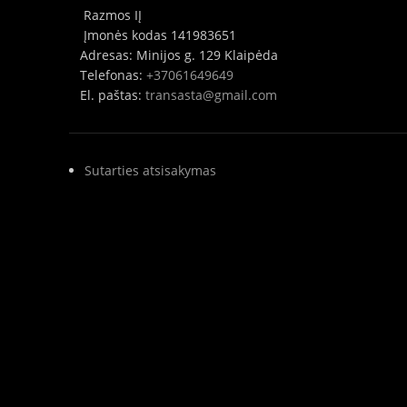
Razmos IĮ
Įmonės kodas 141983651
Adresas: Minijos g. 129 Klaipėda
Telefonas:
+37061649649
El. paštas:
transasta@gmail.com
Sutarties atsisakymas