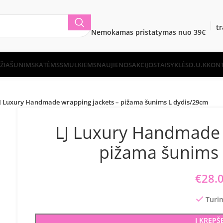
t
Nemokamas pristatymas nuo 39€
ŽIA
ŠUNIMS
KATĖMS
SMULKIEMS
NAUJIENOS
AKCIJOS
TAISYKLĖS
D.U.K
KONT
J Luxury Handmade wrapping jackets – pižama šunims L dydis/29cm
LJ Luxury Handmade 
pižama šunims 
€
28.
Turi
Į KREPŠ