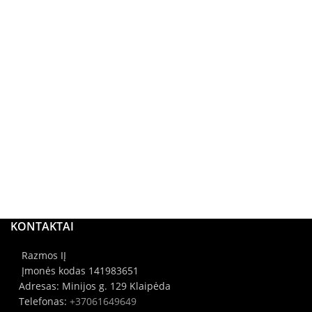
KONTAKTAI
Razmos IĮ
Įmonės kodas 141983651
Adresas: Minijos g. 129 Klaipėda
Telefonas:
+37061649649