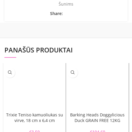
Šunims
Share:
PANAŠŪS PRODUKTAI
Trixie Teniso kamuoliukas su
Barking Heads Doggylicious
virve, 18 cm x 6,4 cm
Duck GRAIN FREE 12KG
€
3.50
€
104.60