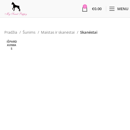
0
€
0.00
MENU
Pradžia
Šunims
Maistas ir skanėstai
Skanėstai
IŠPARD
AVIMA
S