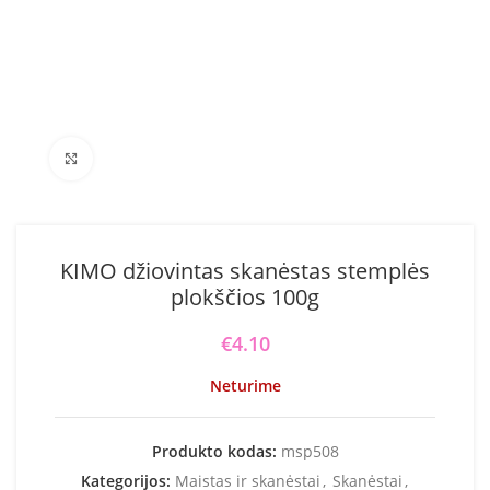
Click to enlarge
KIMO džiovintas skanėstas stemplės
plokščios 100g
€
4.10
Neturime
Produkto kodas:
msp508
Kategorijos:
Maistas ir skanėstai
,
Skanėstai
,