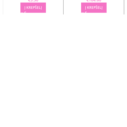
Į KREPŠELĮ
Į KREPŠELĮ