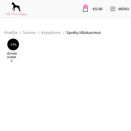
0
€
0.00
MENU
Pradžia
Šunims
Kirpykloms
Sąvėlų iššukavimui
-19%
IŠPARD
AVIMA
S