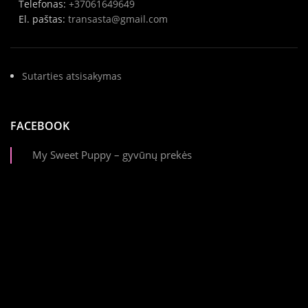
Telefonas:
+37061649649
El. paštas:
transasta@gmail.com
Sutarties atsisakymas
FACEBOOK
My Sweet Puppy – gyvūnų prekės