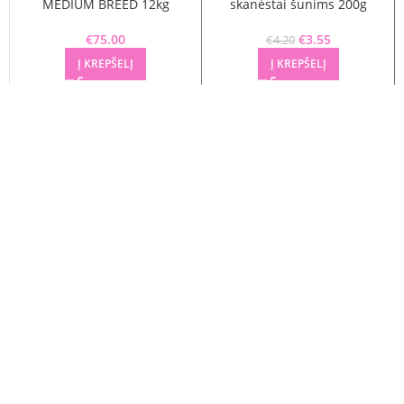
MEDIUM BREED 12kg
skanėstai šunims 200g
€
75.00
€
Original price
3.55
Current
€
4.20
was: €4.20.
price is:
Į KREPŠELĮ
Į KREPŠELĮ
€3.55.