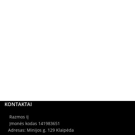
KONTAKTAI
Razmos IĮ
Įmonės kodas 141983651
Adresas: Minijos g. 129 Klaipėda