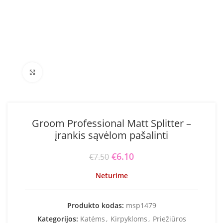
Click to enlarge
Groom Professional Matt Splitter –
įrankis sąvėlom pašalinti
Original price was: €7.50.
€
6.10
Current price is:
€
7.50
€6.10.
Neturime
Produkto kodas:
msp1479
Kategorijos:
Katėms
,
Kirpykloms
,
Priežiūros