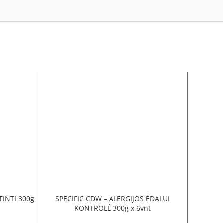
TINTI 300g
SPECIFIC CDW – ALERGIJOS ĖDALUI
Trainer
KONTROLĖ 300g x 6vnt