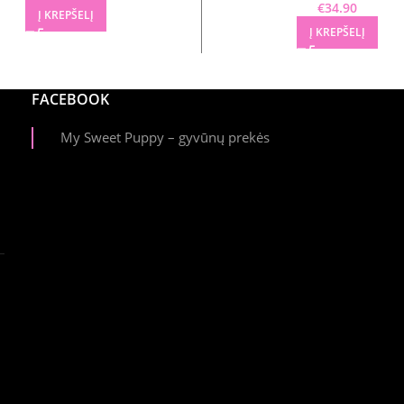
€
34.90
Į KREPŠELĮ
Į KREPŠELĮ
FACEBOOK
My Sweet Puppy – gyvūnų prekės