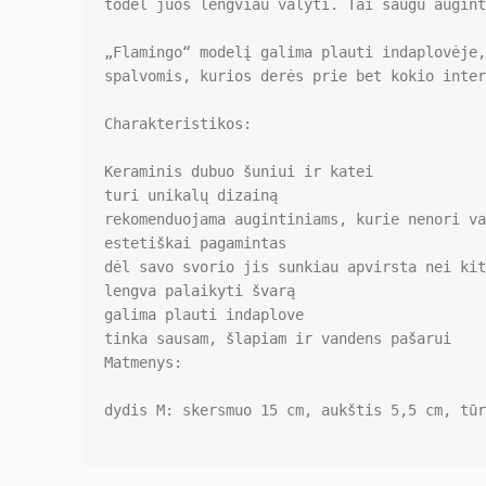
todėl juos lengviau valyti. Tai saugu augint
„Flamingo“ modelį galima plauti indaplovėje,
spalvomis, kurios derės prie bet kokio inter
Charakteristikos:

Keraminis dubuo šuniui ir katei

turi unikalų dizainą

rekomenduojama augintiniams, kurie nenori va
estetiškai pagamintas

dėl savo svorio jis sunkiau apvirsta nei kit
lengva palaikyti švarą

galima plauti indaplove

tinka sausam, šlapiam ir vandens pašarui

Matmenys:

dydis M: skersmuo 15 cm, aukštis 5,5 cm, tūr