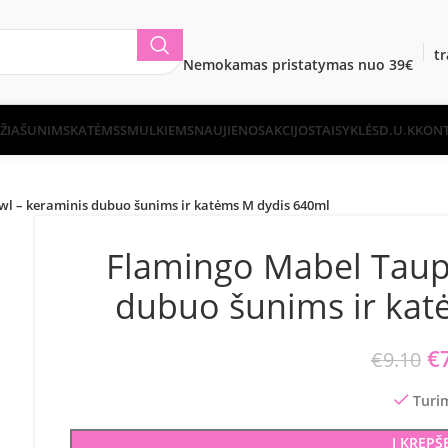
t
Nemokamas pristatymas nuo 39€
ŽIA
ŠUNIMS
KATĖMS
SMULKIEMS
NAUJIENOS
AKCIJOS
TAISYKLĖS
D.U.K
KONT
l – keraminis dubuo šunims ir katėms M dydis 640ml
Flamingo Mabel Taup
dubuo šunims ir kat
Or
€
€
9.10
Turi
Į KREPŠ