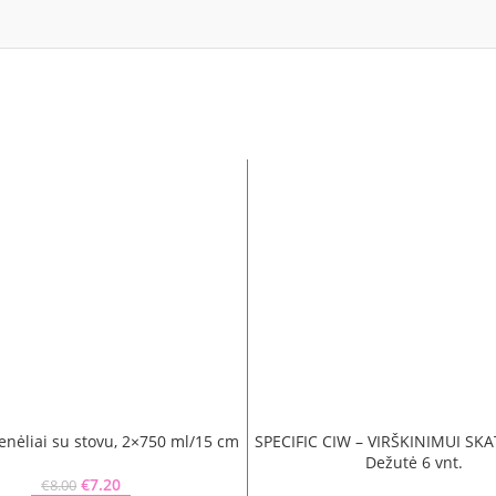
enėliai su stovu, 2×750 ml/15 cm
SPECIFIC CIW – VIRŠKINIMUI SKA
Dežutė 6 vnt.
Original price was: €8.00.
€
7.20
Current price is: €7.20.
€
8.00