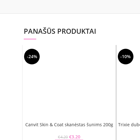
PANAŠŪS PRODUKTAI
-24%
-10%
Canvit Skin & Coat skanėstas šunims 200g
Trixie dub
Original price was: €4.20.
€
3.20
Current price is: €3.20.
€
4.20