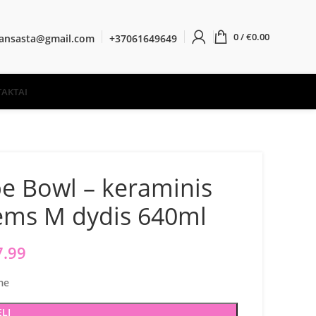
0
/
€
0.00
ransasta@gmail.com
+37061649649
AKTAI
e Bowl – keraminis
ėms M dydis 640ml
iginal price was: €9.10.
7.99
Current price is: €7.99.
me
ELĮ