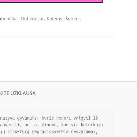
benėliai
,
Dubenėliai
,
Katėms
,
Šunims
KITE UŽKLAUSĄ
natyva gyvūnams, kurie nenori valgyti iš 
apversti, be to, žinome, kad yra keturkojų, 
jų struktūrą neprasiskverbia nešvarumai, 