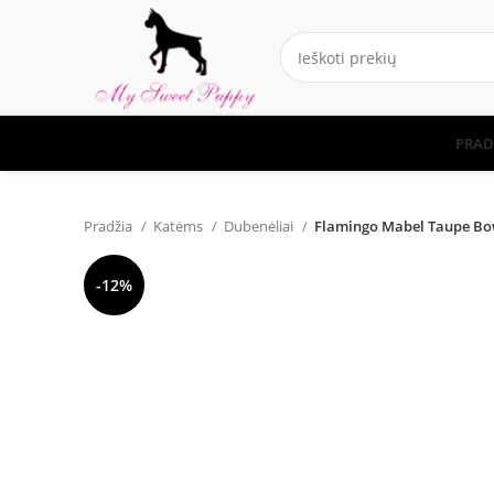
PRAD
Pradžia
Katėms
Dubenėliai
Flamingo Mabel Taupe Bow
-12%