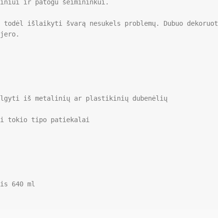
iniui ir patogu šeimininkui.

 todėl išlaikyti švarą nesukels problemų. Dubuo dekoruot
jero.

lgyti iš metalinių ar plastikinių dubenėlių

i tokio tipo patiekalai

is 640 ml
