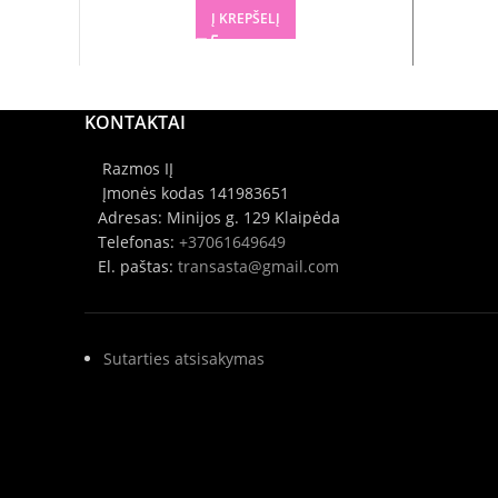
Į KREPŠELĮ
KONTAKTAI
Razmos IĮ
Įmonės kodas 141983651
Adresas: Minijos g. 129 Klaipėda
Telefonas:
+37061649649
El. paštas:
transasta@gmail.com
Sutarties atsisakymas