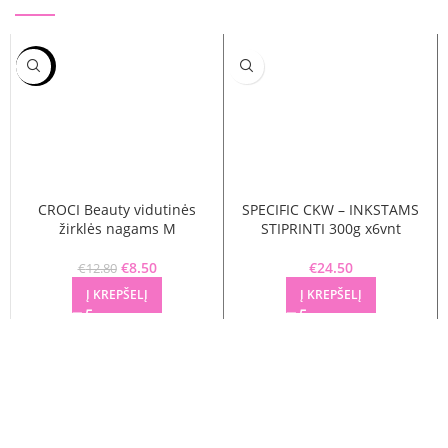
-34%
CROCI Beauty vidutinės
SPECIFIC CKW – INKSTAMS
žirklės nagams M
STIPRINTI 300g x6vnt
Original price was: €12.80.
€
8.50
Current price is: €8.50.
€
24.50
€
12.80
Į KREPŠELĮ
Į KREPŠELĮ