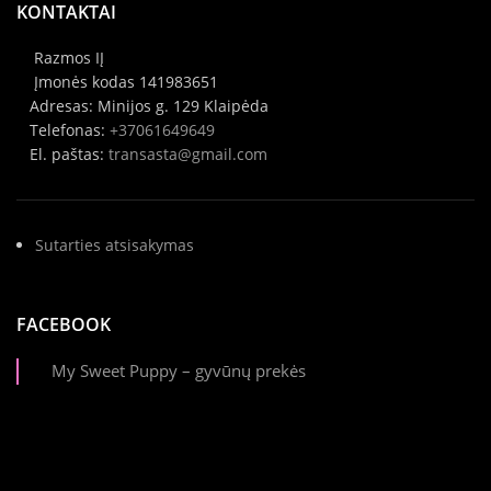
KONTAKTAI
Razmos IĮ
Įmonės kodas 141983651
Adresas: Minijos g. 129 Klaipėda
Telefonas:
+37061649649
El. paštas:
transasta@gmail.com
Sutarties atsisakymas
FACEBOOK
My Sweet Puppy – gyvūnų prekės