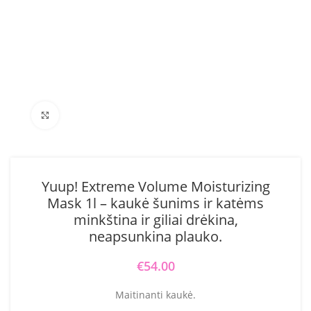
Click to enlarge
Yuup! Extreme Volume Moisturizing
Mask 1l – kaukė šunims ir katėms
minkština ir giliai drėkina,
neapsunkina plauko.
€
54.00
Maitinanti kaukė.