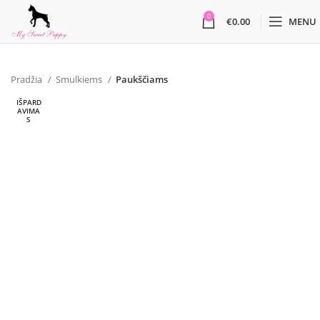
0
€
0.00
MENU
Pradžia
Smulkiems
Paukščiams
IŠPARD
AVIMA
S