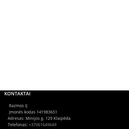
KONTAKTAI
Razmos IĮ
Įmonės kodas 141983651
Adresas: Minijos g. 129 Klaipėda
Telefonas:
+37061649649