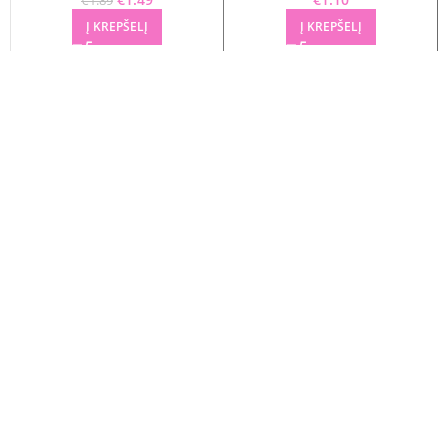
€
1.89
Į KREPŠELĮ
Į KREPŠELĮ