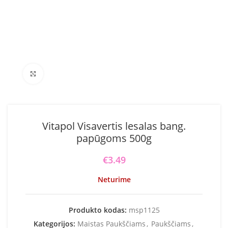
Click to enlarge
Vitapol Visavertis lesalas bang.
papūgoms 500g
€
3.49
Neturime
Produkto kodas:
msp1125
Kategorijos:
Maistas Paukščiams
,
Paukščiams
,