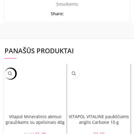
Smulkiems
Share:
PANAŠŪS PRODUKTAI
-21%
Vitapol Mineralinis akmuo
VITAPOL VITALINE paukščiams
graužikams su apelsinais 40g
anglis Carbone 10 g
Original price was: €1.89.
€
1.49
Current price is: €1.49.
€
1.10