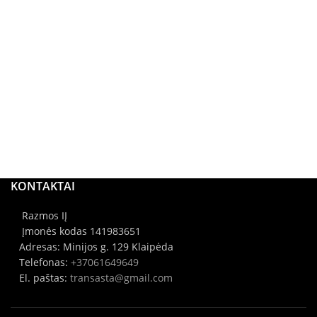
KONTAKTAI
Razmos IĮ
Įmonės kodas 141983651
Adresas: Minijos g. 129 Klaipėda
Telefonas:
+37061649649
El. paštas:
transasta@gmail.com