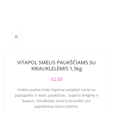
Click to enlarge
VITAPOL SMĖLIS PAUKŠČIAMS SU
KRIAUKLELĖMIS 1,5kg
€
2.50
Smėlis puikiai tinka higienai palaikyti narve su
papūgomis ir kitais paukščiais. Sugeria drėgmę ir
kvapus. Smulkintos austrių kriauklės yra
papildomas kalcio šaltinis.