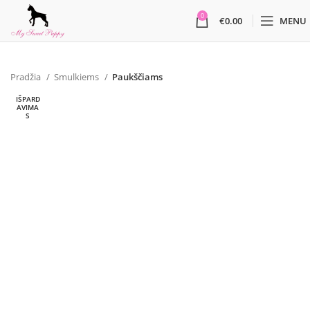
0
€
0.00
MENU
Pradžia
Smulkiems
Paukščiams
IŠPARD
AVIMA
S