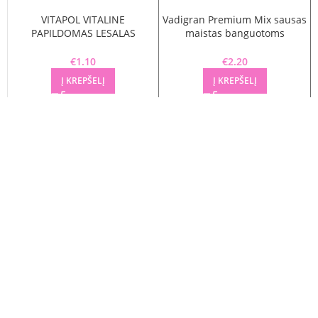
VITAPOL VITALINE
Vadigran Premium Mix sausas
PAPILDOMAS LESALAS
maistas banguotoms
PAUKŠČIAMS KRIAUKLĖS SU
papūgėlėms 0,5kg
KALCIU 50G
€
1.10
€
2.20
Į KREPŠELĮ
Į KREPŠELĮ