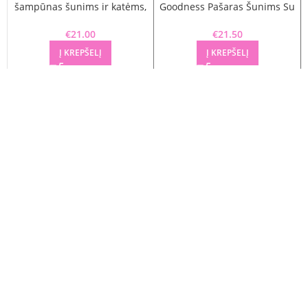
šampūnas šunims ir katėms,
Goodness Pašaras Šunims Su
300 ml
Ėriena 2kg
€
21.00
€
21.50
Į KREPŠELĮ
Į KREPŠELĮ