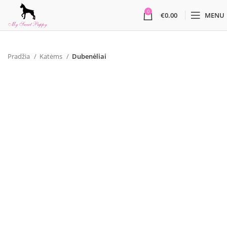
0
€
0.00
MENU
Pradžia
Katėms
Dubenėliai