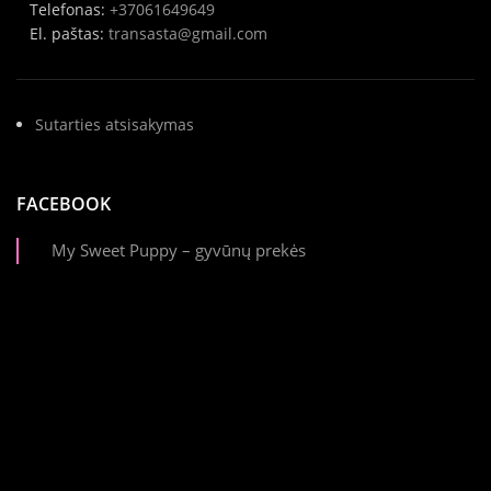
Telefonas:
+37061649649
El. paštas:
transasta@gmail.com
Sutarties atsisakymas
FACEBOOK
My Sweet Puppy – gyvūnų prekės