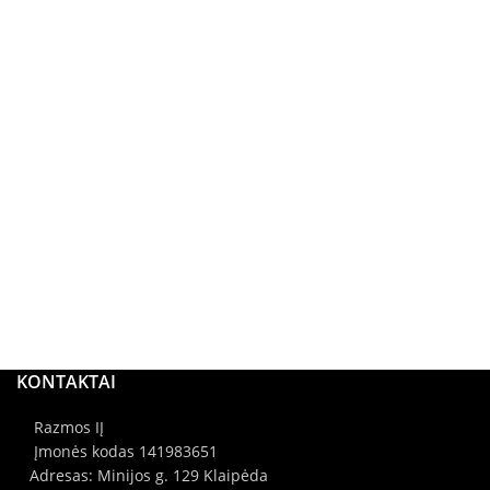
KONTAKTAI
Razmos IĮ
Įmonės kodas 141983651
Adresas: Minijos g. 129 Klaipėda