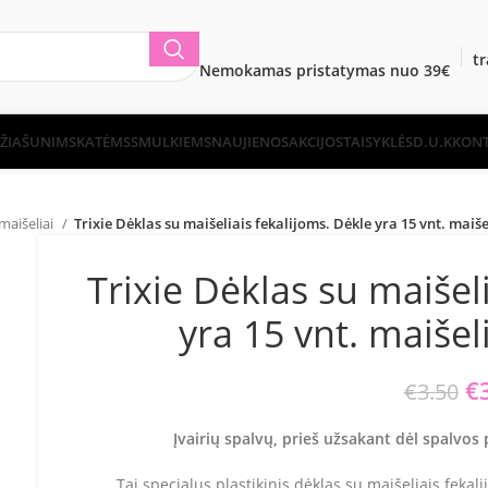
t
Nemokamas pristatymas nuo 39€
ŽIA
ŠUNIMS
KATĖMS
SMULKIEMS
NAUJIENOS
AKCIJOS
TAISYKLĖS
D.U.K
KONT
 maišeliai
Trixie Dėklas su maišeliais fekalijoms. Dėkle yra 15 vnt. maiše
Trixie Dėklas su maišel
yra 15 vnt. maišel
Or
€
€
3.50
Įvairių spalvų, prieš užsakant dėl spalvo
Tai specialus plastikinis dėklas su maišeliais fekal