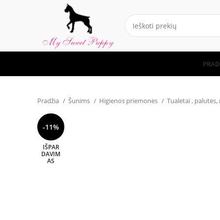
PRAD
Pradžia
Šunims
Higienos priemonės
Tualetai , palutės,
-11%
IŠPAR
DAVIM
AS