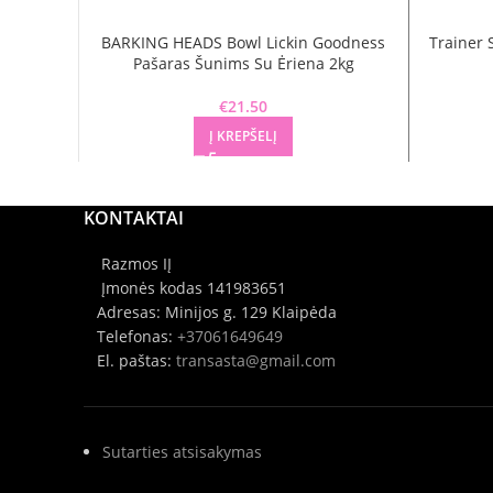
BARKING HEADS Bowl Lickin Goodness
Trainer 
Pašaras Šunims Su Ėriena 2kg
€
21.50
Į KREPŠELĮ
KONTAKTAI
Razmos IĮ
Įmonės kodas 141983651
Adresas: Minijos g. 129 Klaipėda
Telefonas:
+37061649649
El. paštas:
transasta@gmail.com
Sutarties atsisakymas