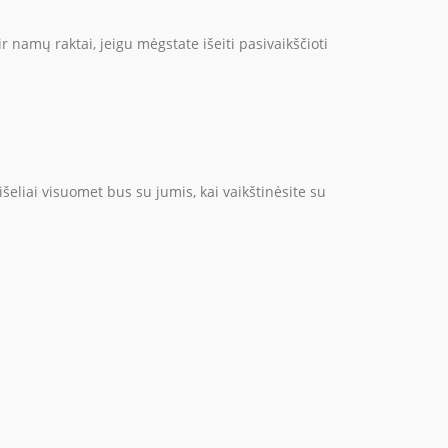
ir namų raktai, jeigu mėgstate išeiti pasivaikščioti
išeliai visuomet bus su jumis, kai vaikštinėsite su