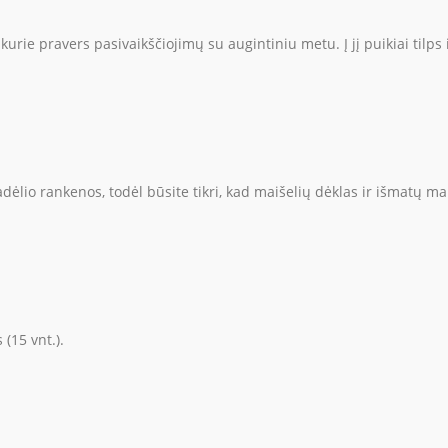
urie pravers pasivaikščiojimų su augintiniu metu. Į jį puikiai tilps 
dėlio rankenos, todėl būsite tikri, kad maišelių dėklas ir išmatų ma
(15 vnt.).