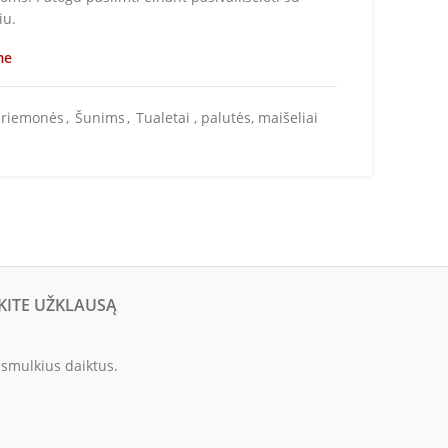
iu.
me
priemonės
,
Šunims
,
Tualetai , palutės, maišeliai
KITE UŽKLAUSĄ
 smulkius daiktus.