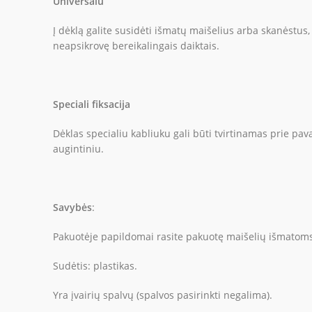
Universalu
Į dėklą galite susidėti išmatų maišelius arba skanėstus, k
neapsikrovę bereikalingais daiktais.
Speciali fiksacija
Dėklas specialiu kabliuku gali būti tvirtinamas prie pava
augintiniu.
Savybės
:
Pakuotėje papildomai rasite pakuotę maišelių išmatoms 
Sudėtis: plastikas.
Yra įvairių spalvų (spalvos pasirinkti negalima).