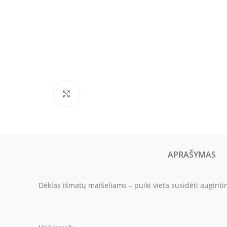
Click to enlarge
APRAŠYMAS
Dėklas išmatų maišeliams – puiki vieta susidėti augint