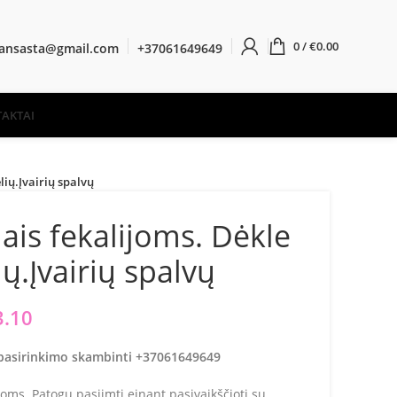
0
/
€
0.00
ransasta@gmail.com
+37061649649
AKTAI
lių.Įvairių spalvų
iais fekalijoms. Dėkle
ių.Įvairių spalvų
iginal price was: €3.50.
3.10
Current price is: €3.10.
s pasirinkimo skambinti +37061649649
ijoms. Patogu pasiimti einant pasivaikščioti su