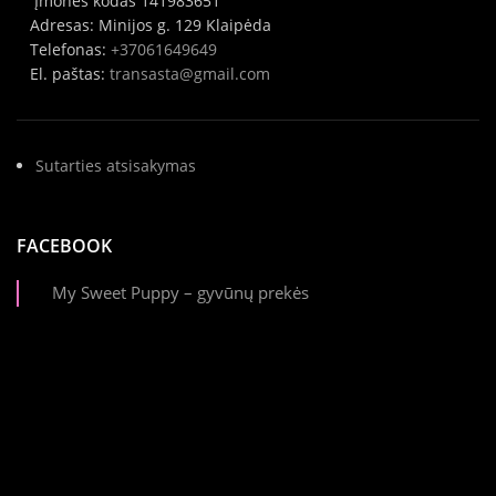
Įmonės kodas 141983651
Adresas: Minijos g. 129 Klaipėda
Telefonas:
+37061649649
El. paštas:
transasta@gmail.com
Sutarties atsisakymas
FACEBOOK
My Sweet Puppy – gyvūnų prekės