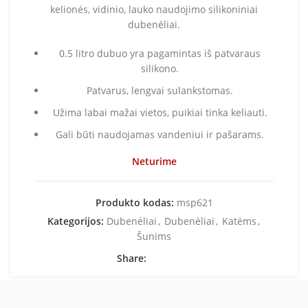
kelionės, vidinio, lauko naudojimo silikoniniai
dubenėliai.
0.5 litro dubuo yra pagamintas iš patvaraus
silikono.
Patvarus, lengvai sulankstomas.
Užima labai mažai vietos, puikiai tinka keliauti.
Gali būti naudojamas vandeniui ir pašarams.
Neturime
Produkto kodas:
msp621
Kategorijos:
Dubenėliai
,
Dubenėliai
,
Katėms
,
Šunims
Share: