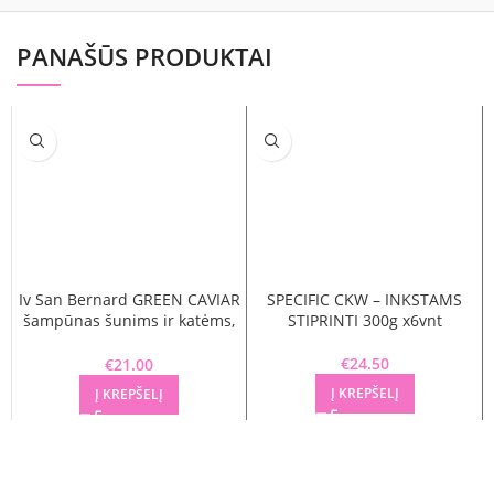
PANAŠŪS PRODUKTAI
Iv San Bernard GREEN CAVIAR
SPECIFIC CKW – INKSTAMS
šampūnas šunims ir katėms,
STIPRINTI 300g x6vnt
300 ml
€
24.50
€
21.00
Į KREPŠELĮ
Į KREPŠELĮ