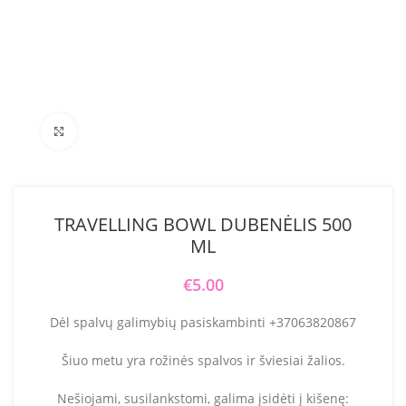
Click to enlarge
TRAVELLING BOWL DUBENĖLIS 500
ML
€
5.00
Dėl spalvų galimybių pasiskambinti +37063820867
Šiuo metu yra rožinės spalvos ir šviesiai žalios.
Nešiojami, susilankstomi, galima įsidėti į kišenę: