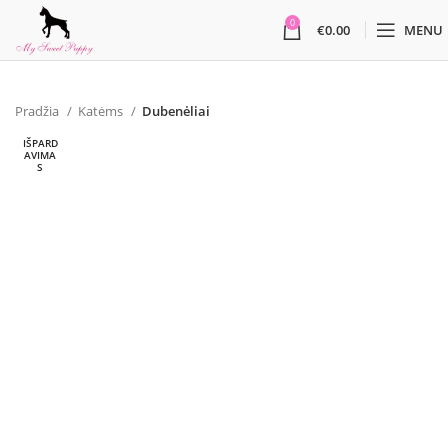
0
€
0.00
MENU
Pradžia
Katėms
Dubenėliai
IŠPARD
AVIMA
S