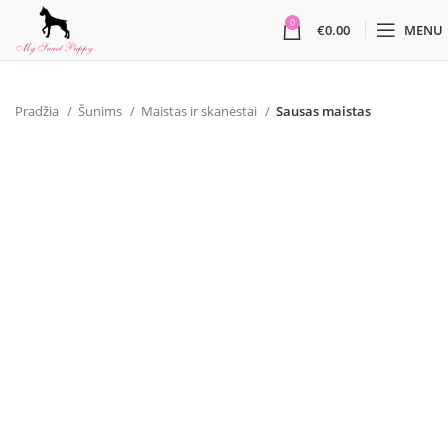
0
€
0.00
MENU
Pradžia
Šunims
Maistas ir skanėstai
Sausas maistas