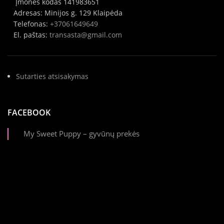
Įmonės kodas 141983651
Adresas: Minijos g. 129 Klaipėda
Telefonas:
+37061649649
El. paštas:
transasta@gmail.com
Sutarties atsisakymas
FACEBOOK
My Sweet Puppy – gyvūnų prekės