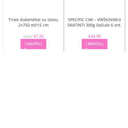
Trixie dubenėliai su stovu,
SPECIFIC CIW – VIRŠKINIMUI
2×750 ml/15 cm
SKATINTI 300g Dežutė 6 vnt.
Original price was: €8.00.
€
7.20
Current price is: €7.20.
€
34.90
€
8.00
Į KREPŠELĮ
Į KREPŠELĮ