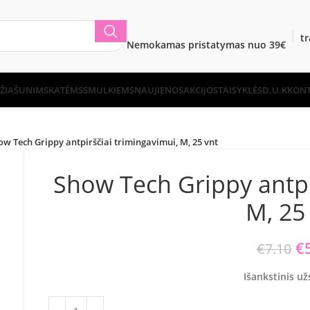
t
Nemokamas pristatymas nuo 39€
ŽIA
ŠUNIMS
KATĖMS
SMULKIEMS
NAUJIENOS
AKCIJOS
TAISYKLĖS
D.U.K
KONT
ow Tech Grippy antpirščiai trimingavimui, M, 25 vnt
Show Tech Grippy antpi
M, 25
Or
€
€
7.10
Išankstinis u