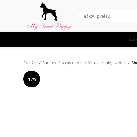
PRAD
Pradžia
Šunims
Kirpykloms
Viskas trimingavimui
Sh
-17%