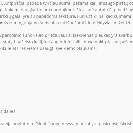
i.
Antpirščiai padeda tvirčiau suimti pešamą kailį ir saugo pirštų o
odėl tinkami daugkartiniam naudojimui. Storesnė antpirščių medžiag
ščių galai yra su papildoma tekstūra, kuri užtikrina, kad suimami 
komis triminguojamo šuns plaukai išpešami itin efektyviai, nežeidžia
parodinio šuns kailio priežiūrai, kai kiekvienas plaukas yra svarbus.
tstatyti pažeistą kailį, kai augintinio kailis buvo nukirptas ar peš
likule atsiras vietos užaugti sveikiems plaukams.
;
s dalies.
ja augintinio. Pilnai išaugę negyvi plaukai yra pasiruošę iškristi i