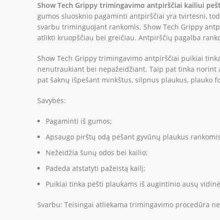
Show Tech Grippy trimingavimo antpirščiai kailiui pešt
gumos sluosknio pagaminti antpirščiai yra tvirtesni, t
svarbu triminguojant rankomis. Show Tech Grippy antpir
atlikti kruopščiau bei greičiau. Antpirščių pagalba ran
Show Tech Grippy trimingavimo antpirščiai puikiai tinka 
nenutraukiant bei nepažeidžiant. Taip pat tinka norint a
pat šaknų išpešant minkštus, silpnus plaukus, plauko fo
Savybės:
Pagaminti iš gumos;
Apsaugo pirštų odą pešant gyvūnų plaukus rankomis
Nežeidžia šunų odos bei kailio;
Padeda atstatyti pažeistą kailį;
Puikiai tinka pešti plaukams iš augintinio ausų vidinė
Svarbu: Teisingai atliekama trimingavimo procedūra nežalo