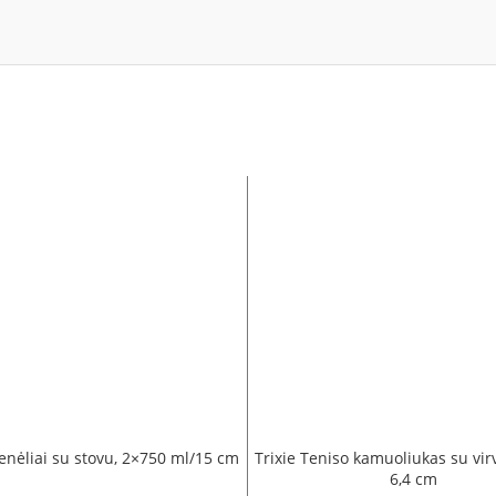
enėliai su stovu, 2×750 ml/15 cm
Trixie Teniso kamuoliukas su vir
6,4 cm