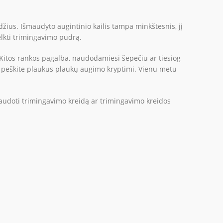
us. Išmaudyto augintinio kailis tampa minkštesnis, jį
elkti trimingavimo pudrą.
 Kitos rankos pagalba, naudodamiesi šepečiu ar tiesiog
ais peškite plaukus plaukų augimo kryptimi. Vienu metu
 naudoti trimingavimo kreidą ar trimingavimo kreidos