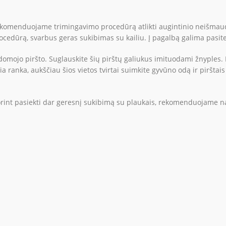
komenduojame trimingavimo procedūrą atlikti augintinio neišmaudži
procedūrą, svarbus geras sukibimas su kailiu. Į pagalbą galima pasit
domojo piršto. Suglauskite šių pirštų galiukus imituodami žnyples.
čia ranka, aukščiau šios vietos tvirtai suimkite gyvūno odą ir piršt
, norint pasiekti dar geresnį sukibimą su plaukais, rekomenduojame