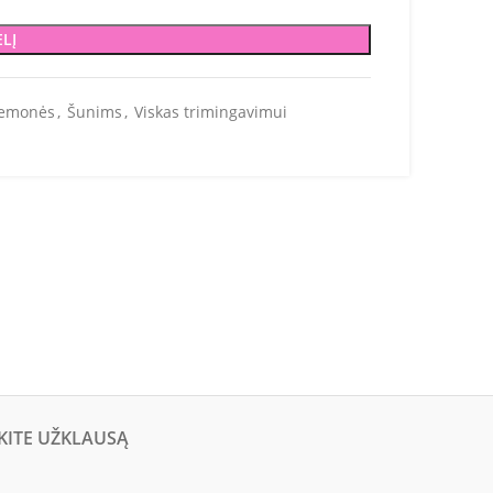
ELĮ
iemonės
,
Šunims
,
Viskas trimingavimui
KITE UŽKLAUSĄ