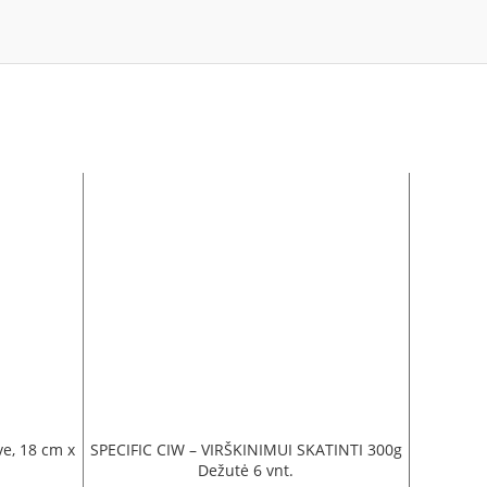
ve, 18 cm x
SPECIFIC CIW – VIRŠKINIMUI SKATINTI 300g
SPEC
Dežutė 6 vnt.