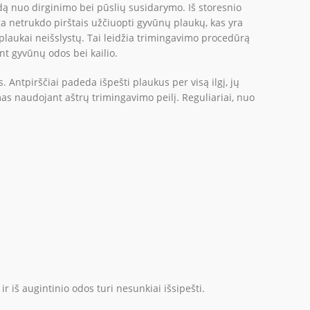
dą nuo dirginimo bei pūslių susidarymo. Iš storesnio
a netrukdo pirštais užčiuopti gyvūnų plaukų, kas yra
plaukai neišslystų. Tai leidžia trimingavimo procedūrą
nt gyvūnų odos bei kailio.
 Antpirščiai padeda išpešti plaukus per visą ilgį, jų
amas naudojant aštrų trimingavimo peilį. Reguliariai, nuo
r iš augintinio odos turi nesunkiai išsipešti.