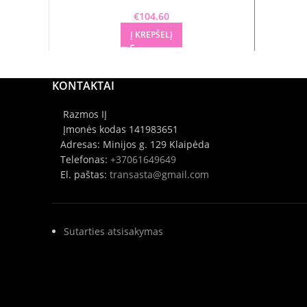
€
104.60
Į KREPŠELĮ
KONTAKTAI
Razmos IĮ
Įmonės kodas 141983651
Adresas: Minijos g. 129 Klaipėda
Telefonas:
+37061649649
El. paštas:
transasta@gmail.com
Sutarties atsisakymas