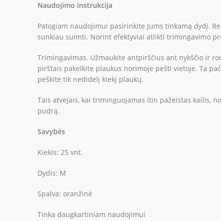
Naudojimo instrukcija
Patogiam naudojimui pasirinkite Jums tinkamą dydį. Re
sunkiau suimti. Norint efektyviai atlikti trimingavimo 
Trimingavimas. Užmaukite antpirščius ant nykščio ir ro
pirštais pakelkite plaukus norimoje pešti vietoje. Ta pa
peškite tik nedidelį kiekį plaukų.
Tais atvejais, kai triminguojamas itin pažeistas kailis
pudrą.
Savybės
Kiekis: 25 vnt.
Dydis: M
Spalva: oranžinė
Tinka daugkartiniam naudojimui