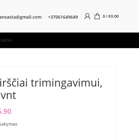
0
/
€
0.00
ransasta@gmail.com
+37061649649
AKTAI
rščiai trimingavimui,
 vnt
iginal price was: €7.10.
5.90
Current price is: €5.90.
žsakymas