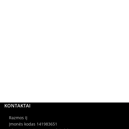
KONTAKTAI
Razmos IĮ
Įmonės kodas 141983651