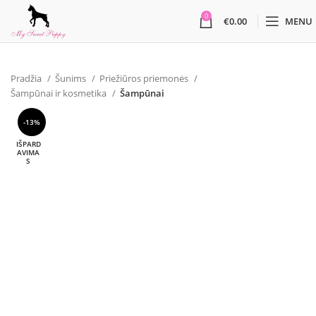
0
€
0.00
MENU
Pradžia
Šunims
Priežiūros priemonės
Šampūnai ir kosmetika
Šampūnai
-13%
IŠPARD
AVIMA
S