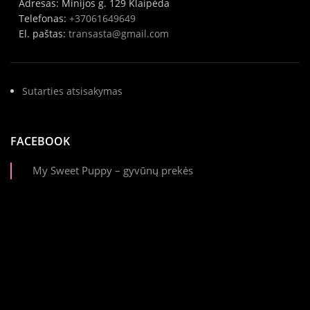
Adresas: Minijos g. 129 Klaipėda
Telefonas:
+37061649649
El. paštas:
transasta@gmail.com
Sutarties atsisakymas
FACEBOOK
My Sweet Puppy – gyvūnų prekės