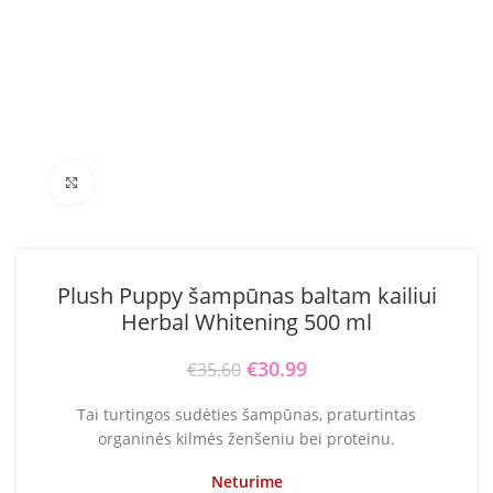
Click to enlarge
Plush Puppy šampūnas baltam kailiui
Herbal Whitening 500 ml
Original price was: €35.60.
€
30.99
Current price is:
€
35.60
€30.99.
Tai turtingos sudėties šampūnas, praturtintas
organinės kilmės ženšeniu bei proteinu.
Neturime