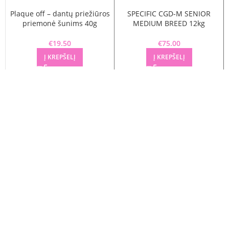
Plaque off – dantų priežiūros
SPECIFIC CGD-M SENIOR
priemonė šunims 40g
MEDIUM BREED 12kg
€
19.50
€
75.00
Į KREPŠELĮ
Į KREPŠELĮ