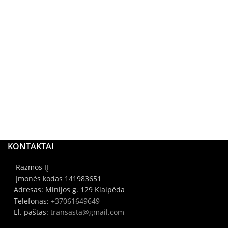
KONTAKTAI
Razmos IĮ
Įmonės kodas 141983651
Adresas: Minijos g. 129 Klaipėda
Telefonas:
+37061649649
El. paštas:
transasta@gmail.com