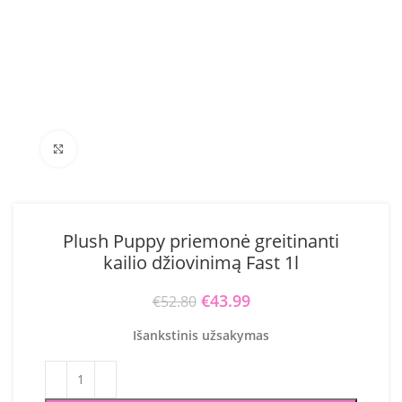
Click to enlarge
Plush Puppy priemonė greitinanti
kailio džiovinimą Fast 1l
Original price was: €52.80.
€
43.99
Current price is:
€
52.80
€43.99.
Išankstinis užsakymas