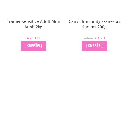
Trainer sensitive Adult Mini
Canvit Immunity skanėstas
lamb 2kg
šunims 200g
€
21.00
€
Original price
3.20
Current
€
4.20
was: €4.20.
price is:
Į KREPŠELĮ
Į KREPŠELĮ
€3.20.