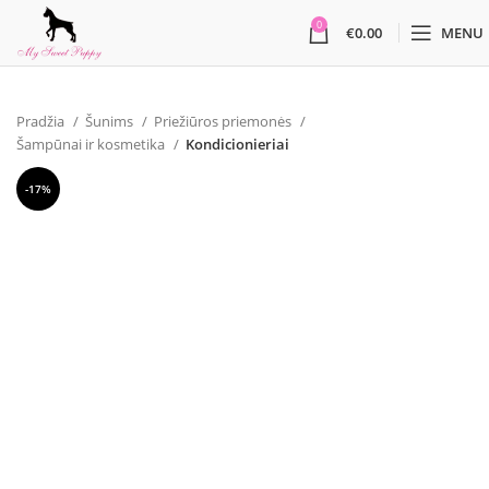
0
€
0.00
MENU
Pradžia
Šunims
Priežiūros priemonės
Šampūnai ir kosmetika
Kondicionieriai
-17%