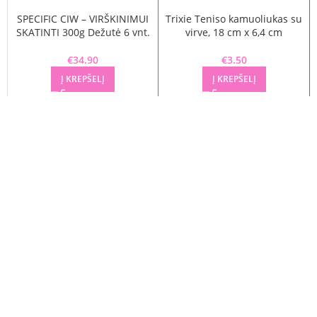
SPECIFIC CIW – VIRŠKINIMUI
Trixie Teniso kamuoliukas su
SKATINTI 300g Dežutė 6 vnt.
virve, 18 cm x 6,4 cm
€
34.90
€
3.50
Į KREPŠELĮ
Į KREPŠELĮ