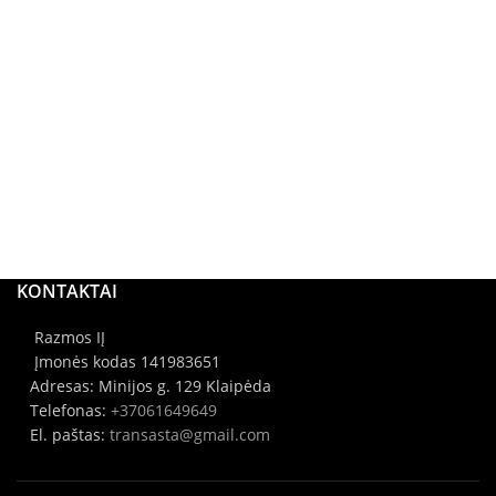
KONTAKTAI
Razmos IĮ
Įmonės kodas 141983651
Adresas: Minijos g. 129 Klaipėda
Telefonas:
+37061649649
El. paštas:
transasta@gmail.com