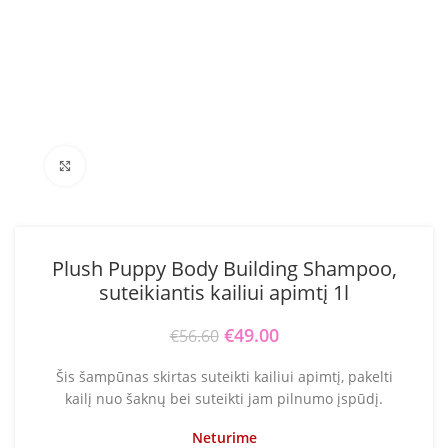
Click to enlarge
Plush Puppy Body Building Shampoo,
suteikiantis kailiui apimtį 1l
Original price was: €56.60.
€
49.00
Current price is:
€
56.60
€49.00.
Šis šampūnas skirtas suteikti kailiui apimtį, pakelti
kailį nuo šaknų bei suteikti jam pilnumo įspūdį.
Neturime