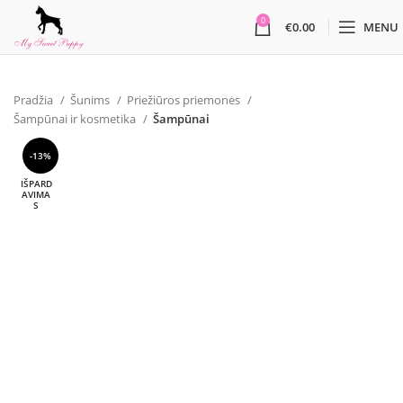
0
€
0.00
MENU
Pradžia
Šunims
Priežiūros priemonės
Šampūnai ir kosmetika
Šampūnai
-13%
IŠPARD
AVIMA
S