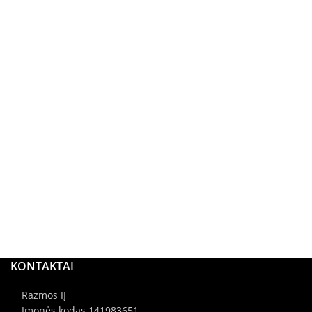
KONTAKTAI
Razmos IĮ
Įmonės kodas 141983651