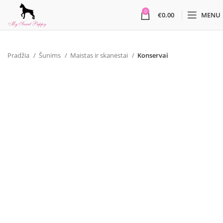
0
€
0.00
MENU
Pradžia
Šunims
Maistas ir skanėstai
Konservai