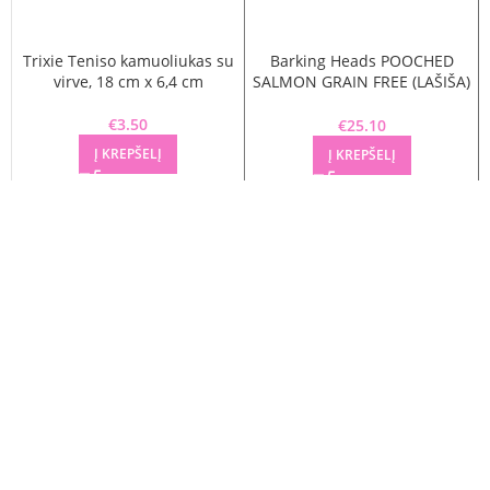
Trixie Teniso kamuoliukas su
Barking Heads POOCHED
virve, 18 cm x 6,4 cm
SALMON GRAIN FREE (LAŠIŠA)
2KG
€
3.50
€
25.10
Į KREPŠELĮ
Į KREPŠELĮ