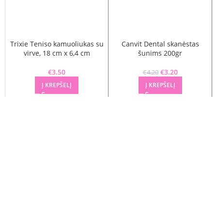
Trixie Teniso kamuoliukas su
Canvit Dental skanėstas
virve, 18 cm x 6,4 cm
šunims 200gr
€
3.50
€
Original price
3.20
Current
€
4.20
was: €4.20.
price is:
Į KREPŠELĮ
Į KREPŠELĮ
€3.20.