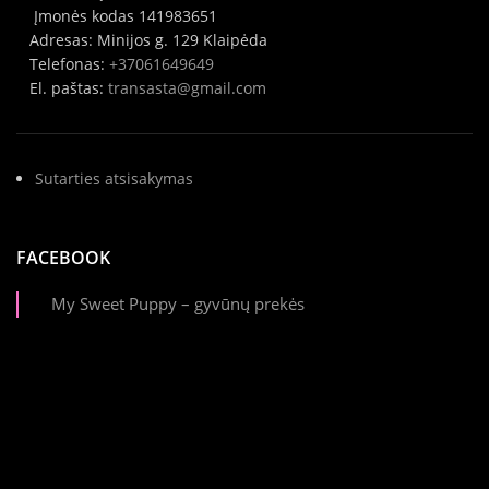
Įmonės kodas 141983651
Adresas: Minijos g. 129 Klaipėda
Telefonas:
+37061649649
El. paštas:
transasta@gmail.com
Sutarties atsisakymas
FACEBOOK
My Sweet Puppy – gyvūnų prekės