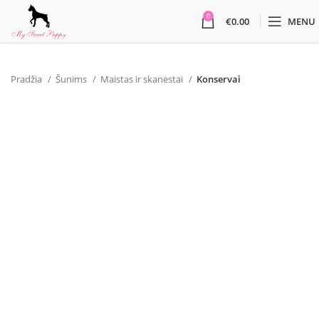
0
€
0.00
MENU
Pradžia
Šunims
Maistas ir skanėstai
Konservai