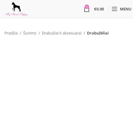
0
€
0.00
MENU
Pradžia
Šunims
Drabužiai ir aksesuarai
Drabužėliai