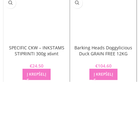
SPECIFIC CKW – INKSTAMS
Barking Heads Doggylicious
STIPRINTI 300g x6vnt
Duck GRAIN FREE 12KG
€
24.50
€
104.60
Į KREPŠELĮ
Į KREPŠELĮ