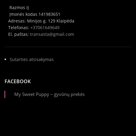
Razmos IĮ
Įmonės kodas 141983651
Adresas: Minijos g. 129 Klaipėda
Telefonas:
+37061649649
El. paštas:
transasta@gmail.com
Sutarties atsisakymas
FACEBOOK
My Sweet Puppy – gyvūnų prekės