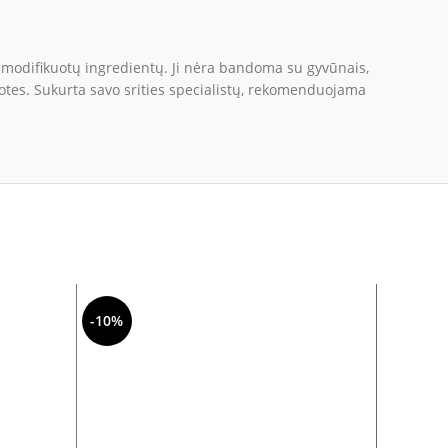
 modifikuotų ingredientų. Ji nėra bandoma su gyvūnais,
uotes. Sukurta savo srities specialistų, rekomenduojama
-10%
-16%