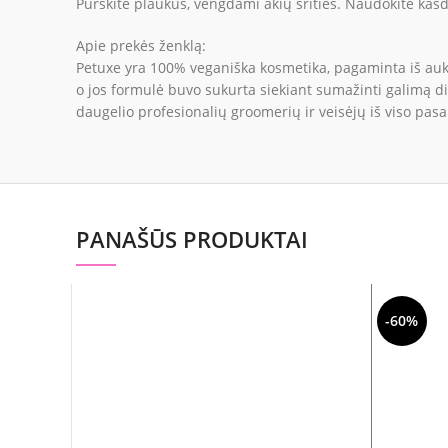
Purškite plaukus, vengdami akių srities. Naudokite kasd
Apie prekės ženklą:
Petuxe yra 100% veganiška kosmetika, pagaminta iš auk
o jos formulė buvo sukurta siekiant sumažinti galimą d
daugelio profesionalių groomerių ir veisėjų iš viso pasa
PANAŠŪS PRODUKTAI
-60%