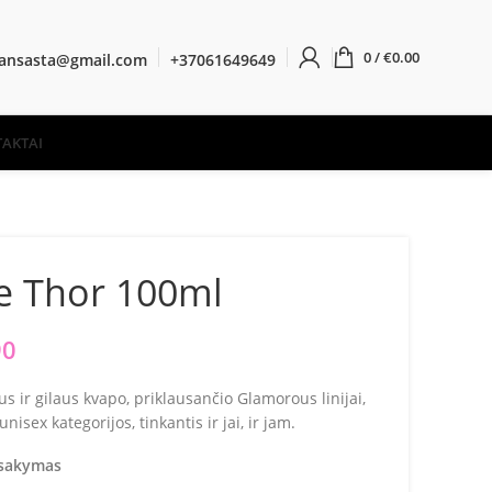
0
/
€
0.00
ransasta@gmail.com
+37061649649
AKTAI
e Thor 100ml
90
s ir gilaus kvapo, priklausančio Glamorous linijai,
sex kategorijos, tinkantis ir jai, ir jam.
žsakymas