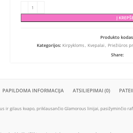
Į KREPŠ
Produkto koda
Kategorijos:
Kirpykloms
,
Kvepalai
,
Priežiūros 
Share:
PAPILDOMA INFORMACIJA
ATSILIEPIMAI (0)
PATEI
us ir gilaus kvapo, priklausančio Glamorous linijai, pasižyminčio ra