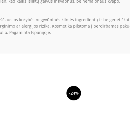
ien, kad kailis išliktų gaivus ir kvapnus, be nemalonaus kvapo.
ščiausios kokybės negyvūninės kilmės ingredientų ir be genetiškai
irginimo ar alergijos riziką. Kosmetika pilstoma į perdirbamas pak
ulio. Pagaminta Ispanijoje.
-24%