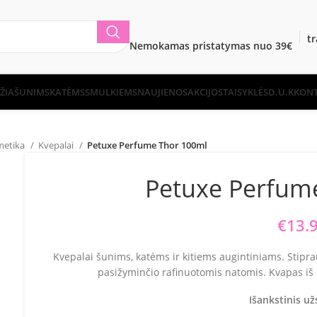
t
Nemokamas pristatymas nuo 39€
ŽIA
ŠUNIMS
KATĖMS
SMULKIEMS
NAUJIENOS
AKCIJOS
TAISYKLĖS
D.U.K
KONT
metika
Kvepalai
Petuxe Perfume Thor 100ml
Petuxe Perfum
€
13.
Kvepalai šunims, katėms ir kitiems augintiniams. Stiprau
pasižyminčio rafinuotomis natomis. Kvapas iš uni
Išankstinis u