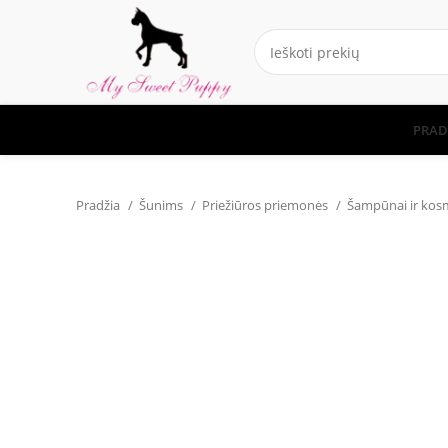
PRAD
Pradžia
Šunims
Priežiūros priemonės
Šampūnai ir kos