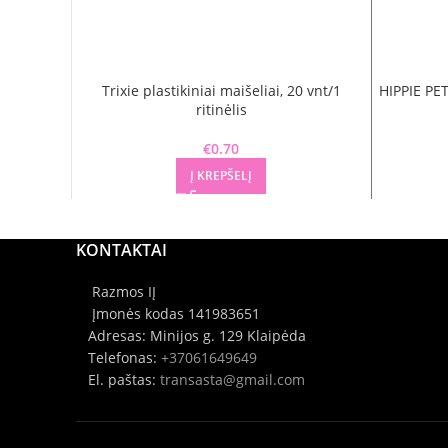
Trixie plastikiniai maišeliai, 20 vnt/1
HIPPIE PET
ritinėlis
€
0.70
Į KREPŠELĮ
KONTAKTAI
Razmos IĮ
Įmonės kodas 141983651
Adresas: Minijos g. 129 Klaipėda
Telefonas:
+37061649649
El. paštas:
transasta@gmail.com