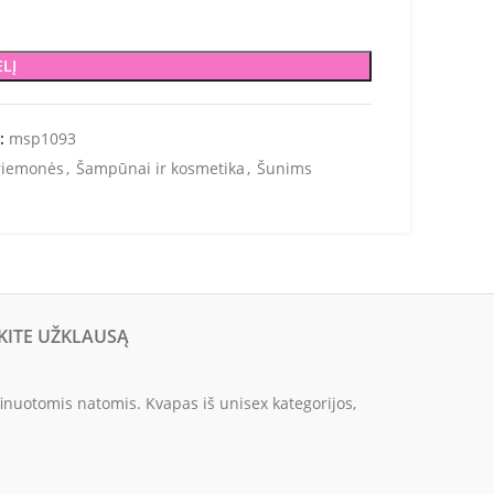
ELĮ
s:
msp1093
priemonės
,
Šampūnai ir kosmetika
,
Šunims
KITE UŽKLAUSĄ
finuotomis natomis. Kvapas iš unisex kategorijos,