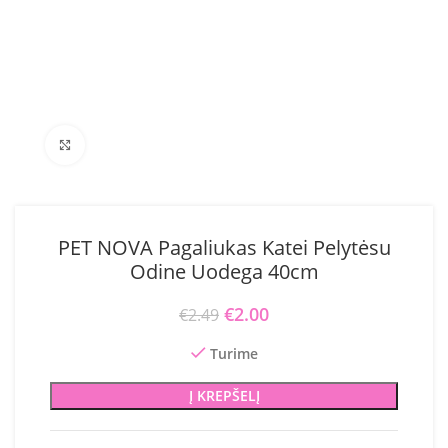
Click to enlarge
PET NOVA Pagaliukas Katei Pelytėsu
Odine Uodega 40cm
Original price was: €2.49.
€
2.00
Current price is:
€
2.49
€2.00.
Turime
Į KREPŠELĮ