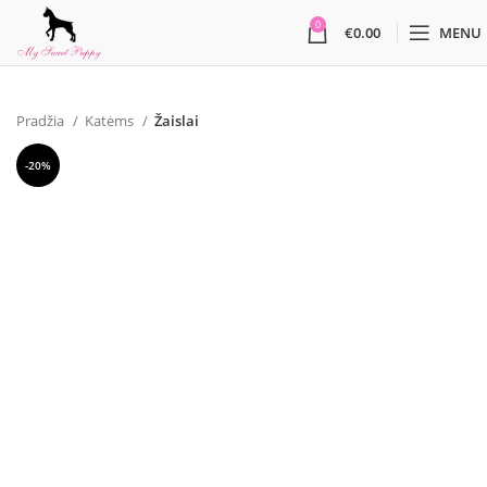
0
€
0.00
MENU
Pradžia
Katėms
Žaislai
-20%