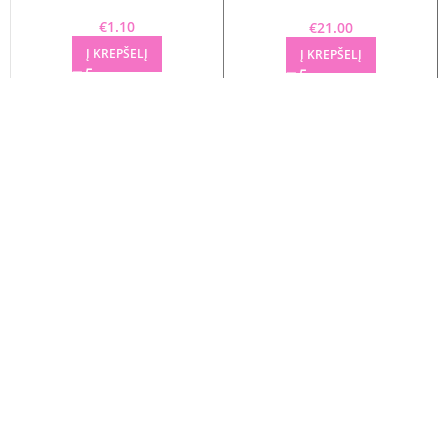
300 ml
€
1.10
€
21.00
Į KREPŠELĮ
Į KREPŠELĮ