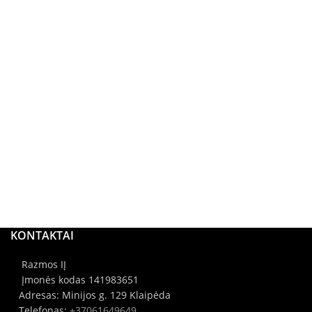
KONTAKTAI
Razmos IĮ
Įmonės kodas 141983651
Adresas: Minijos g. 129 Klaipėda
Telefonas:
+37061649649