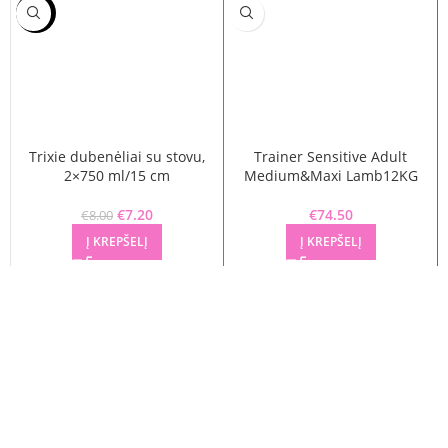
-10%
Trixie dubenėliai su stovu,
Trainer Sensitive Adult
2×750 ml/15 cm
Medium&Maxi Lamb12KG
Original price was: €8.00.
€
7.20
Current price is: €7.20.
€
74.50
€
8.00
Į KREPŠELĮ
Į KREPŠELĮ