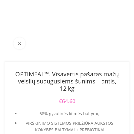
Click to enlarge
OPTIMEAL™. Visavertis pašaras mažų
veislių suaugusiems šunims – antis,
12 kg
€
64.60
68% gyvulinės kilmės baltymų
VIRŠKINIMO SISTEMOS PRIEŽIŪRA AUKŠTOS
KOKYBĖS BALTYMAI + PREBIOTIKAI