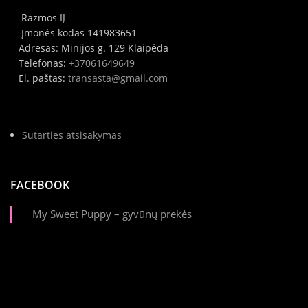
Razmos IĮ
Įmonės kodas 141983651
Adresas: Minijos g. 129 Klaipėda
Telefonas:
+37061649649
El. paštas:
transasta@gmail.com
Sutarties atsisakymas
FACEBOOK
My Sweet Puppy – gyvūnų prekės