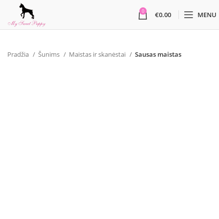
0
€
0.00
MENU
Pradžia
Šunims
Maistas ir skanėstai
Sausas maistas