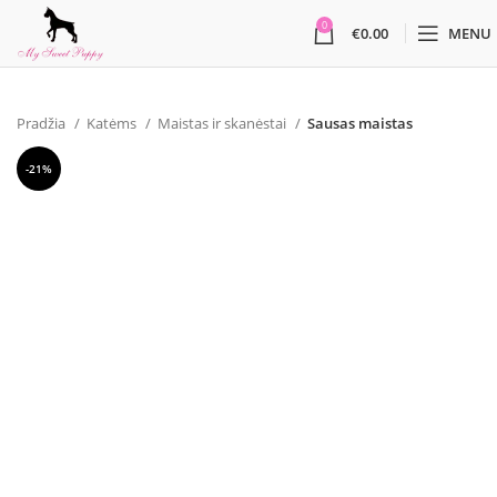
0
€
0.00
MENU
Pradžia
Katėms
Maistas ir skanėstai
Sausas maistas
-21%