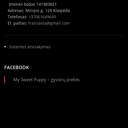
Įmonės kodas 141983651
Adresas: Minijos g. 129 Klaipėda
Telefonas:
+37061649649
El. paštas:
transasta@gmail.com
Sutarties atsisakymas
FACEBOOK
My Sweet Puppy – gyvūnų prekės