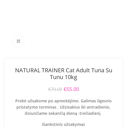
Click to enlarge
NATURAL TRAINER Cat Adult Tuna Su
Tunu 10kg
Original price was: €70.00.
€
55.00
Current price is:
€
70.00
€55.00.
Prekė užsakome po apmokėjimo. Galimas ilgesnis
pristatymo terminas . Užsisakius iki antradienio,
išsiunčiame sekančią dieną -trečiadienį.
Išankstinis užsakymas