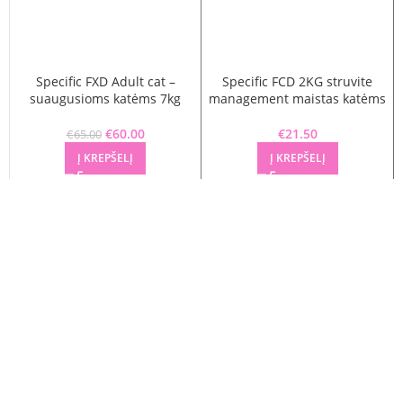
Specific FXD Adult cat –
Specific FCD 2KG struvite
suaugusioms katėms 7kg
management maistas katėms
Original price was: €65.00.
€
60.00
Current price is: €60.00.
€
21.50
€
65.00
Į KREPŠELĮ
Į KREPŠELĮ