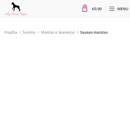
0
€
0.00
MENU
Pradžia
Šunims
Maistas ir skanėstai
Sausas maistas