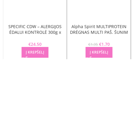
SPECIFIC CDW – ALERGIJOS
Alpha Spirit MULTIPROTEIN
ĖDALUI KONTROLĖ 300g x
DRĖGNAS MULTI PAŠ. ŠUNIM
6vnt
200g
€
24.50
€
Original price
1.70
Current
€
1.95
was: €1.95.
price is:
Į KREPŠELĮ
Į KREPŠELĮ
€1.70.