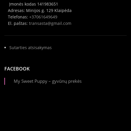
Įmonės kodas 141983651
Adresas: Minijos g. 129 Klaipėda
Telefonas:
+37061649649
El. paštas:
transasta@gmail.com
Sutarties atsisakymas
FACEBOOK
My Sweet Puppy – gyvūnų prekės