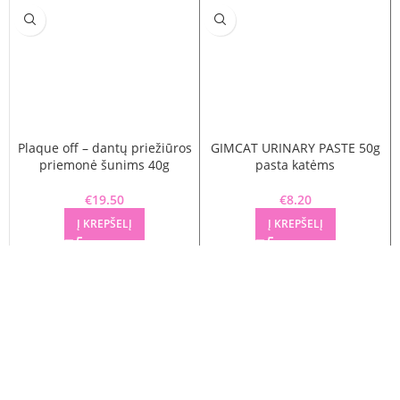
Plaque off – dantų priežiūros
GIMCAT URINARY PASTE 50g
priemonė šunims 40g
pasta katėms
€
19.50
€
8.20
Į KREPŠELĮ
Į KREPŠELĮ