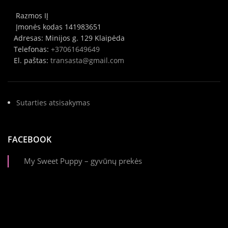
Razmos IĮ
Įmonės kodas 141983651
Adresas: Minijos g. 129 Klaipėda
Telefonas:
+37061649649
El. paštas:
transasta@gmail.com
Sutarties atsisakymas
FACEBOOK
My Sweet Puppy – gyvūnų prekės