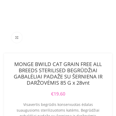
Click to enlarge
MONGE BWILD CAT GRAIN FREE ALL
BREEDS STERILISED BEGRŪDŽIAI
GABALĖLIAI PADAŽE SU ŠERNIENA IR
DARŽOVĖMIS 85 G x 28vnt
€
19.60
Visavertis begrūdis konservuotas ėdalas
suaugusioms sterilizuotoms katėms. Begrūdžiai
gabalėliai padaže su šerniena ir daržovėmis