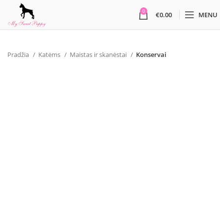
0
€
0.00
MENU
Pradžia
Katėms
Maistas ir skanėstai
Konservai