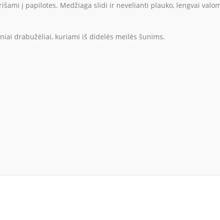
rišami į papilotes. Medžiaga slidi ir nevelianti plauko, lengvai val
niai drabužėliai, kuriami iš didelės meilės šunims.