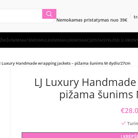
t
Nemokamas pristatymas nuo 39€
ŽIA
ŠUNIMS
KATĖMS
SMULKIEMS
NAUJIENOS
AKCIJOS
TAISYKLĖS
D.U.K
KONT
J Luxury Handmade wrapping jackets – pižama šunims M dydis/27cm
LJ Luxury Handmade 
pižama šunims 
€
28.
Turi
Į KREPŠ