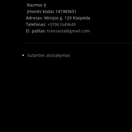
Razmos IĮ
Įmonės kodas 141983651
Adresas: Minijos g. 129 Klaipėda
Telefonas:
+37061649649
El. paštas:
transasta@gmail.com
Sutarties atsisakymas