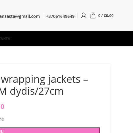
0
/
€
0.00
ransasta@gmail.com
+37061649649
AKTAI
wrapping jackets –
M dydis/27cm
00
me
ELĮ