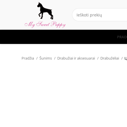
PRAD
Pradžia
Šunims
Drabužiai ir aksesuarai
Drabužėliai
L