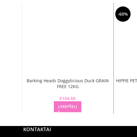
-60%
Barking Heads Doggylicious Duck GRAIN
HIPPIE PET
FREE 12KG
€
104.60
Į KREPŠELĮ
KONTAKTAI