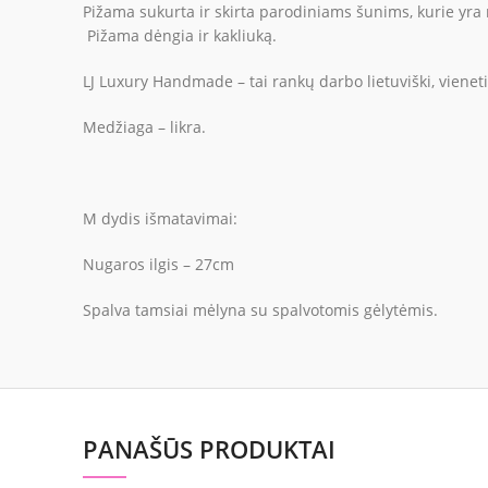
Pižama sukurta ir skirta parodiniams šunims, kurie yra 
Pižama dėngia ir kakliuką.
LJ Luxury Handmade – tai rankų darbo lietuviški, vieneti
Medžiaga – likra.
M dydis išmatavimai:
Nugaros ilgis – 27cm
Spalva tamsiai mėlyna su spalvotomis gėlytėmis.
PANAŠŪS PRODUKTAI