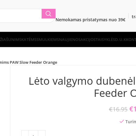
t
Nemokamas pristatymas nuo 39€
ŽIA
ŠUNIMS
KATĖMS
SMULKIEMS
NAUJIENOS
AKCIJOS
TAISYKLĖS
D.U.K
KONT
unims PAW Slow Feeder Orange
Lėto valgymo dubenėl
Feeder 
Or
€
€
16.95
Turi