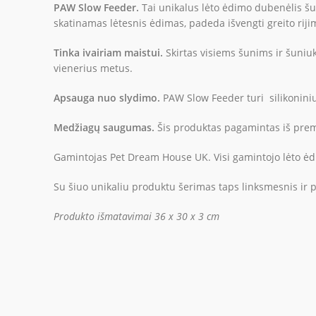
PAW Slow Feeder.
Tai unikalus lėto ėdimo dubenėlis šuni
skatinamas lėtesnis ėdimas, padeda išvengti greito rijim
Tinka ivairiam maistui.
Skirtas visiems šunims ir šuniu
vienerius metus.
Apsauga nuo slydimo.
PAW Slow Feeder turi silikoniniu
Medžiagų saugumas.
Šis produktas pagamintas iš premi
Gamintojas Pet Dream House UK. Visi gamintojo lėto ėd
Su šiuo unikaliu produktu šerimas taps linksmesnis ir p
Produkto išmatavimai 36 x 30 x 3 cm