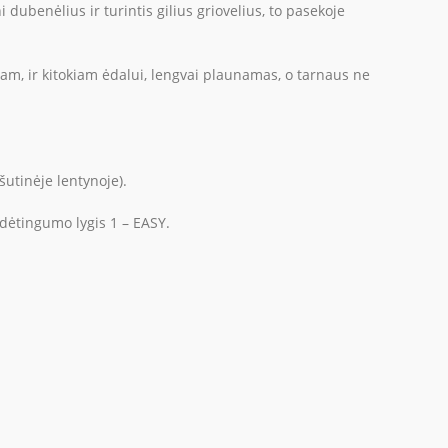
dubenėlius ir turintis gilius griovelius, to pasekoje
am, ir kitokiam ėdalui, lengvai plaunamas, o tarnaus ne
utinėje lentynoje).
dėtingumo lygis 1 – EASY.