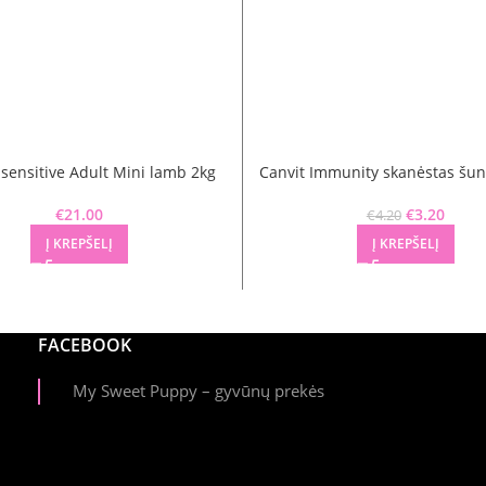
 sensitive Adult Mini lamb 2kg
Canvit Immunity skanėstas šu
€
21.00
Original pr
€
3.20
Curren
€
4.20
Į KREPŠELĮ
Į KREPŠELĮ
FACEBOOK
My Sweet Puppy – gyvūnų prekės