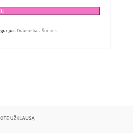
ELĮ
gorijos:
Dubenėliai
,
Šunims
KITE UŽKLAUSĄ