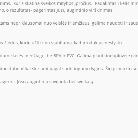
ms, kuris skatina sveikos mitybos įpročius. Padalintas į kelis mini 
o, o rezultatas- pagerintas Jūsų augintinio virškinimas.
kams nepriklausomai nuo veislės ir amžiaus, galima naudoti ir saus
s žiedus, kurie užtikrina stabilumą, kad produktas neslystų.
um klasės medžiagų, be BPA ir PVC. Galima plauti indaplovėje (virš
imo dubenėliai skiriami pagal sudėtingumo lygius. Šio produkto su
agerins Jūsų augintinio savijautą bei sveikatą!