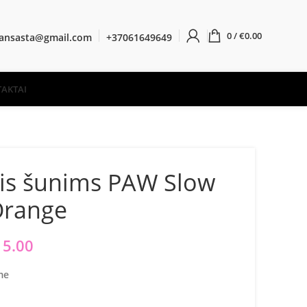
0
/
€
0.00
ransasta@gmail.com
+37061649649
AKTAI
is šunims PAW Slow
Orange
iginal price was: €16.95.
15.00
Current price is: €15.00.
me