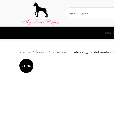
PRAD
Pradžia
Šunims
Dubenėliai
Lėto valgymo dubenėlis š
-12%