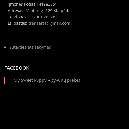
Įmonės kodas 141983651
Adresas: Minijos g. 129 Klaipėda
Telefonas:
+37061649649
El. paštas:
transasta@gmail.com
Sutarties atsisakymas
FACEBOOK
My Sweet Puppy – gyvūnų prekės