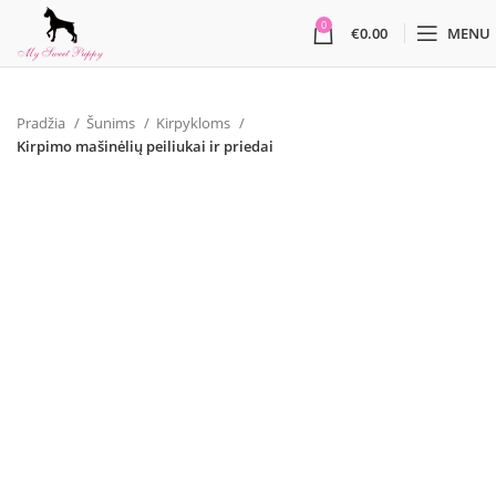
0
€
0.00
MENU
Pradžia
Šunims
Kirpykloms
Kirpimo mašinėlių peiliukai ir priedai