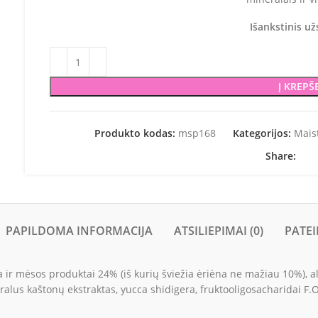
Išankstinis u
Į KREPŠ
Produkto kodas:
msp168
Kategorijos:
Maist
Share:
PAPILDOMA INFORMACIJA
ATSILIEPIMAI (0)
PATEI
ir mėsos produktai 24% (iš kurių šviežia ėriėna ne mažiau 10%), aliej
alus kaštonų ekstraktas, yucca shidigera, fruktooligosacharidai F.O