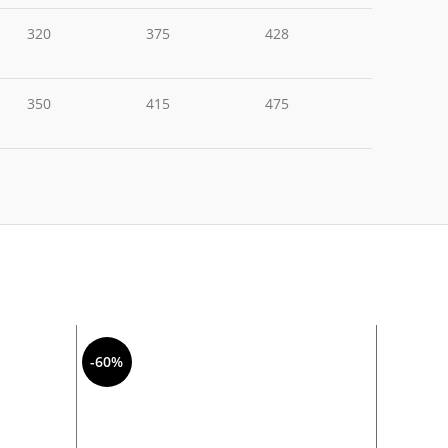
320
375
428
350
415
475
-60%
-24%