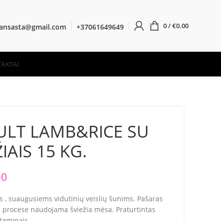
0
/
€
0.00
ransasta@gmail.com
+37061649649
AKTAI
LT LAMB&RICE SU
IAIS 15 KG.
00
is , suaugusiems vidutinių veislių šunims. Pašaras
 procese naudojama šviežia mėsa. Praturtintas
itaminais.