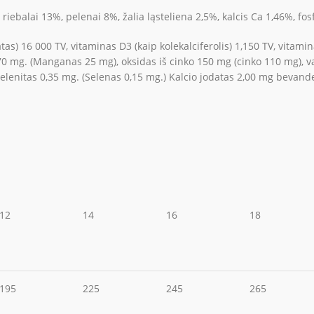
riebalai 13%, pelenai 8%, žalia ląsteliena 2,5%, kalcis Ca 1,46%, fos
as) 16 000 TV, vitaminas D3 (kaip kolekalciferolis) 1,150 TV, vitamina
mg. (Manganas 25 mg), oksidas iš cinko 150 mg (cinko 110 mg), var
elenitas 0,35 mg. (Selenas 0,15 mg.) Kalcio jodatas 2,00 mg bevande
12
14
16
18
195
225
245
265