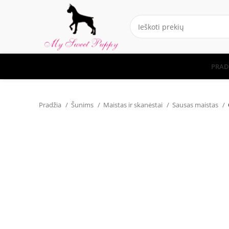
PRAD
Pradžia
Šunims
Maistas ir skanėstai
Sausas maistas