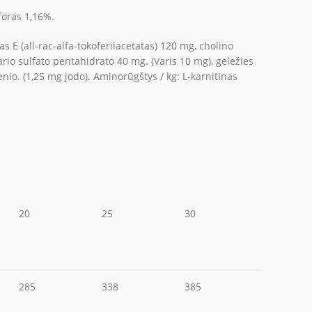
foras 1,16%.
s E (all-rac-alfa-tokoferilacetatas) 120 mg, cholino
io sulfato pentahidrato 40 mg. (Varis 10 mg), geležies
nio. (1,25 mg jodo). Aminorūgštys / kg: L-karnitinas
20
25
30
285
338
385