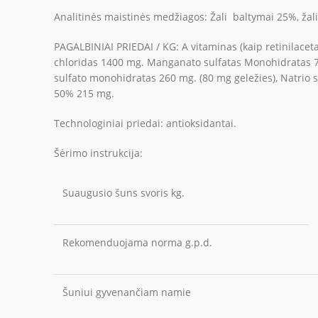
Analitinės maistinės medžiagos: Žali baltymai 25%, žali 
PAGALBINIAI PRIEDAI / KG: A vitaminas (kaip retinilacetat
chloridas 1400 mg. Manganato sulfatas Monohidratas 70 
sulfato monohidratas 260 mg. (80 mg geležies), Natrio s
50% 215 mg.
Technologiniai priedai: antioksidantai.
Šėrimo instrukcija:
Suaugusio šuns svoris kg.
Rekomenduojama norma g.p.d.
Šuniui gyvenančiam namie