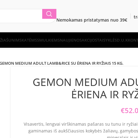
t
Nemokamas pristatymas nuo 39€
ŽIA
ŠUNIMS
KATĖMS
SMULKIEMS
NAUJIENOS
AKCIJOS
TAISYKLĖS
D.U.K
KONT
GEMON MEDIUM ADULT LAMB&RICE SU ĖRIENA IR RYŽIAIS 15 KG.
GEMON MEDIUM ADU
ĖRIENA IR RYŽ
€
52.
Visavertis, lengvai virškinamas pašaras su tunu ir ryžia
gaminamas iš aukščiausios kokybės žaliavų, gamybos
mineralais ir v