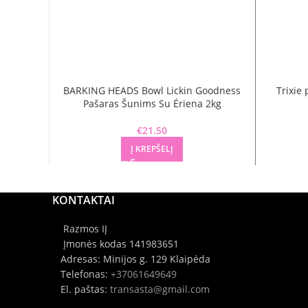
BARKING HEADS Bowl Lickin Goodness
Trixie 
Pašaras Šunims Su Ėriena 2kg
€
21.50
Į KREPŠELĮ
KONTAKTAI
Razmos IĮ
Įmonės kodas 141983651
Adresas: Minijos g. 129 Klaipėda
Telefonas:
+37061649649
El. paštas:
transasta@gmail.com