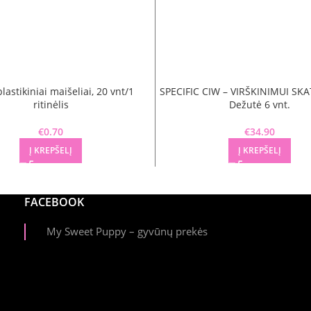
plastikiniai maišeliai, 20 vnt/1
SPECIFIC CIW – VIRŠKINIMUI SKA
ritinėlis
Dežutė 6 vnt.
€
0.70
€
34.90
Į KREPŠELĮ
Į KREPŠELĮ
FACEBOOK
My Sweet Puppy – gyvūnų prekės