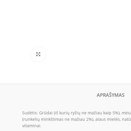
Click to enlarge
APRAŠYMAS
Sudėtis: Grūdai (iš kurių ryžių ne mažiau kaip 5%), mėsa 
(runkelių minkštimas ne mažiau 2%), alaus mielės, natūr
vitaminai.