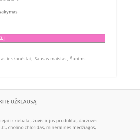
žsakymas
ELĮ
as ir skanėstai
,
Sausas maistas
,
Šunims
KITE UŽKLAUSĄ
ai ir riebalai, žuvis ir jos produktai, daržovės
.C., cholino chloridas, mineralinės medžiagos,