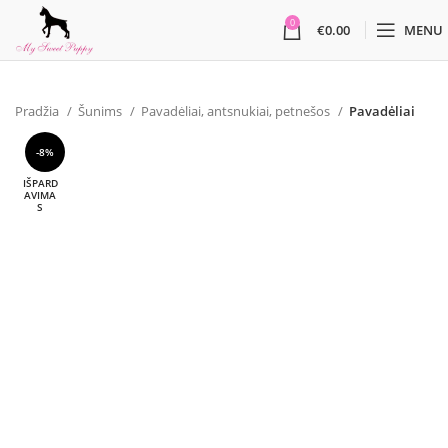
0
€
0.00
MENU
Pradžia
Šunims
Pavadėliai, antsnukiai, petnešos
Pavadėliai
-8%
IŠPARD
AVIMA
S