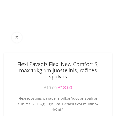
Click to enlarge
Flexi Pavadis Flexi New Comfort S,
max 15kg 5m juostelinis, rožinės
spalvos
Original price was: €19.60.
€
18.00
Current price is:
€
19.60
€18.00.
Flexi juostinis pavadėlis pilkos/juodos spalvos
šunims iki 15kg. Ilgis 5m. Dedasi flexi multibox
dėžutė.