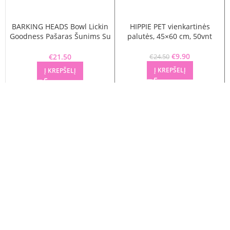
BARKING HEADS Bowl Lickin
HIPPIE PET vienkartinės
Goodness Pašaras Šunims Su
palutės, 45×60 cm, 50vnt
Ėriena 2kg
€
Original price
9.90
Current
€
21.50
€
24.50
was: €24.50.
price is:
Į KREPŠELĮ
Į KREPŠELĮ
€9.90.