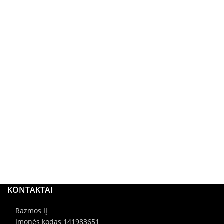
KONTAKTAI
Razmos IĮ
Įmonės kodas 141983651