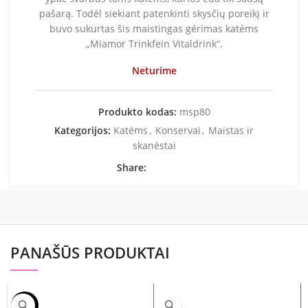
pašarą. Todėl siekiant patenkinti skysčių poreikį ir
buvo sukurtas šis maistingas gėrimas katėms
„Miamor Trinkfein Vitaldrink“.
Neturime
Produkto kodas:
msp80
Kategorijos:
Katėms
,
Konservai
,
Maistas ir
skanėstai
Share:
PANAŠŪS PRODUKTAI
-17%