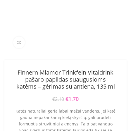
Click to enlarge
Finnern Miamor Trinkfein Vitaldrink
pašaro papildas suaugusioms
katėms – gėrimas su antiena, 135 ml
Original price was: €2.10.
€
1.70
Current price is:
€
2.10
€1.70.
Katės natūraliai geria labai mažai vandens. Jei katė
gauna nepakankamą kiekį skysčių, gali pradėti
formuotis struvitiniai akmenys. Taip pat vanduo
ypač svarbus toms katėms, kurios ėda tik sausą