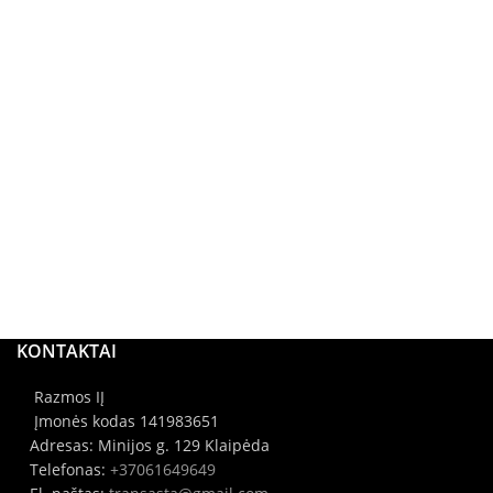
KONTAKTAI
Razmos IĮ
Įmonės kodas 141983651
Adresas: Minijos g. 129 Klaipėda
Telefonas:
+37061649649