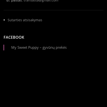
El. paštas:
transasta@gmail.com
Sutarties atsisakymas
FACEBOOK
My Sweet Puppy – gyvūnų prekės