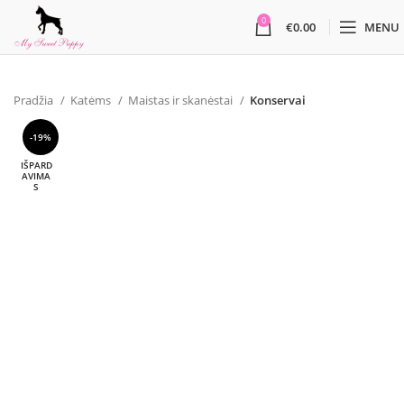
0
€
0.00
MENU
Pradžia
Katėms
Maistas ir skanėstai
Konservai
-19%
IŠPARD
AVIMA
S