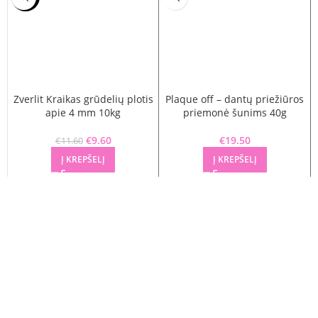
Zverlit Kraikas grūdelių plotis
Plaque off – dantų priežiūros
apie 4 mm 10kg
priemonė šunims 40g
Original price was: €11.60.
€
9.60
Current price is: €9.60.
€
19.50
€
11.60
Į KREPŠELĮ
Į KREPŠELĮ