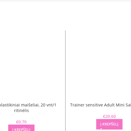
plastikiniai maišeliai, 20 vnt/1
Trainer sensitive Adult Mini S
ritinėlis
€
20.60
€
0.70
Į KREPŠELĮ
Į KREPŠELĮ