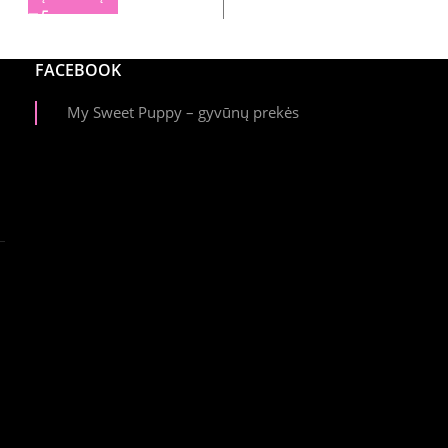
FACEBOOK
My Sweet Puppy – gyvūnų prekės