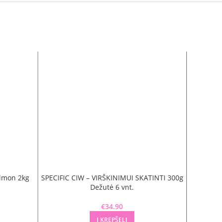
-24%
almon 2kg
SPECIFIC CIW – VIRŠKINIMUI SKATINTI 300g
Canvit 
Dežutė 6 vnt.
€
34.90
Į KREPŠELĮ