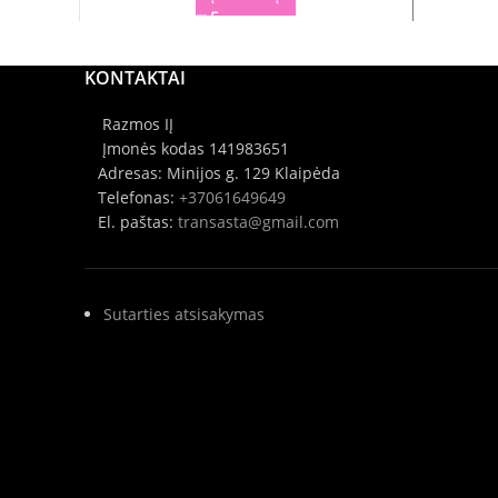
KONTAKTAI
Razmos IĮ
Įmonės kodas 141983651
Adresas: Minijos g. 129 Klaipėda
Telefonas:
+37061649649
El. paštas:
transasta@gmail.com
Sutarties atsisakymas