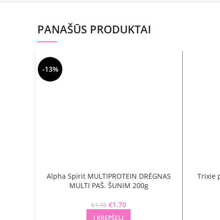
PANAŠŪS PRODUKTAI
-13%
Alpha Spirit MULTIPROTEIN DRĖGNAS
Trixie 
MULTI PAŠ. ŠUNIM 200g
Original price was: €1.95.
€
1.70
Current price is: €1.70.
€
1.95
Į KREPŠELĮ