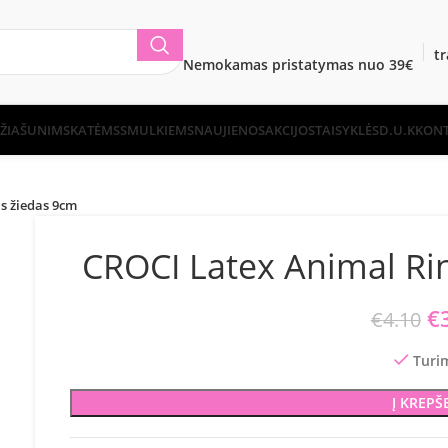
t
Nemokamas pristatymas nuo 39€
ŽIA
ŠUNIMS
KATĖMS
SMULKIEMS
NAUJIENOS
AKCIJOS
TAISYKLĖS
D.U.K
KONT
as žiedas 9cm
CROCI Latex Animal Rin
Or
€
€
4.10
Turi
Į KREPŠ