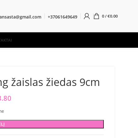
0
/
€
0.00
ransasta@gmail.com
+37061649649
AKTAI
g žaislas žiedas 9cm
iginal price was: €4.10.
3.80
Current price is: €3.80.
me
ELĮ