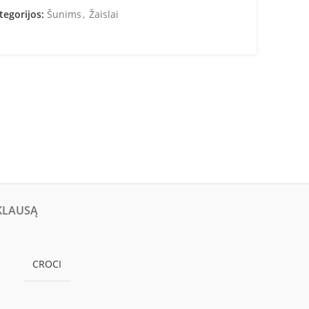
tegorijos:
Šunims
,
Žaislai
KLAUSĄ
CROCI