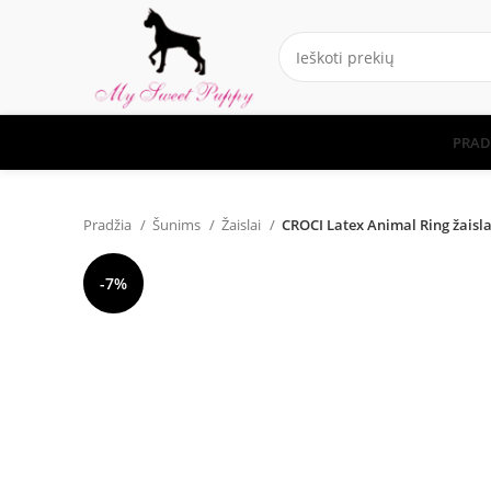
PRAD
Pradžia
Šunims
Žaislai
CROCI Latex Animal Ring žaisl
-7%