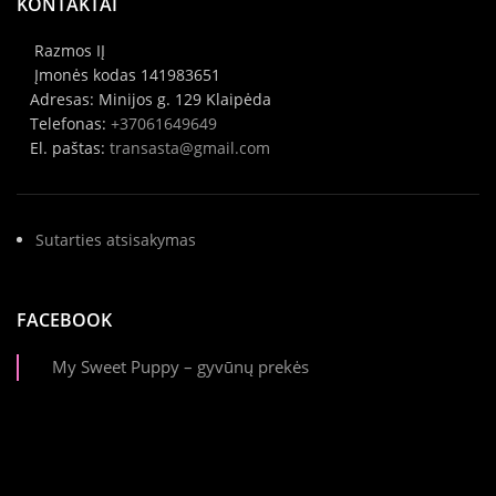
KONTAKTAI
Razmos IĮ
Įmonės kodas 141983651
Adresas: Minijos g. 129 Klaipėda
Telefonas:
+37061649649
El. paštas:
transasta@gmail.com
Sutarties atsisakymas
FACEBOOK
My Sweet Puppy – gyvūnų prekės