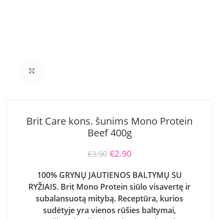
Click to enlarge
Brit Care kons. šunims Mono Protein
Beef 400g
Original price was: €3.90.
€
2.90
Current price is:
€
3.90
€2.90.
100% GRYNŲ JAUTIENOS BALTYMŲ SU
RYŽIAIS. Brit Mono Protein siūlo visavertę ir
subalansuotą mitybą. Receptūra, kurios
sudėtyje yra vienos rūšies baltymai,