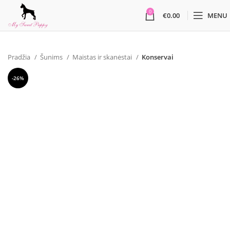
0
€
0.00
MENU
Pradžia
Šunims
Maistas ir skanėstai
Konservai
-26%