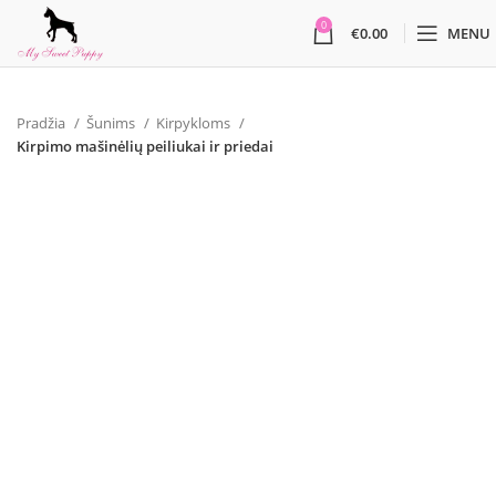
0
€
0.00
MENU
Pradžia
Šunims
Kirpykloms
Kirpimo mašinėlių peiliukai ir priedai