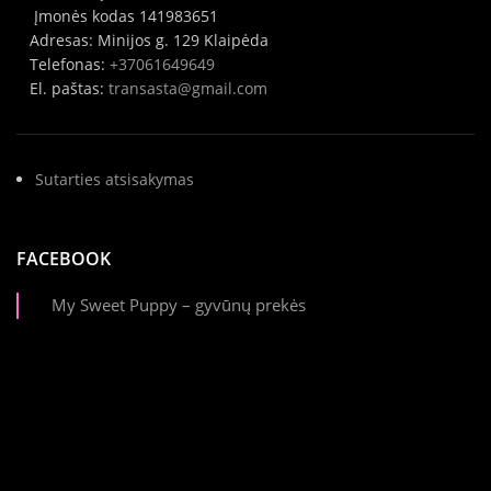
Įmonės kodas 141983651
Adresas: Minijos g. 129 Klaipėda
Telefonas:
+37061649649
El. paštas:
transasta@gmail.com
Sutarties atsisakymas
FACEBOOK
My Sweet Puppy – gyvūnų prekės