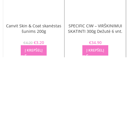
Canvit Skin & Coat skanėstas
SPECIFIC CIW – VIRŠKINIMUI
šunims 200g
SKATINTI 300g Dežutė 6 vnt.
Original price was: €4.20.
€
3.20
Current price is: €3.20.
€
34.90
€
4.20
Į KREPŠELĮ
Į KREPŠELĮ