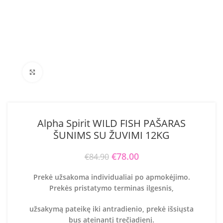
Click to enlarge
Alpha Spirit WILD FISH PAŠARAS
ŠUNIMS SU ŽUVIMI 12KG
Original price was: €84.90.
€
78.00
Current price is:
€
84.90
€78.00.
Prekė užsakoma individualiai po apmokėjimo.
Prekės pristatymo terminas ilgesnis,
užsakymą pateikę iki antradienio, prekė išsiųsta
bus ateinantį trečiadienį.