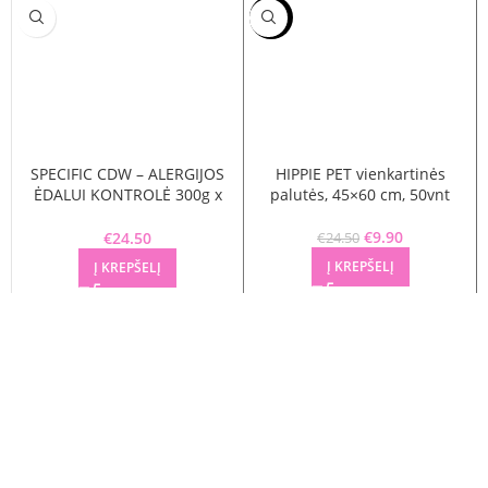
-60%
SPECIFIC CDW – ALERGIJOS
HIPPIE PET vienkartinės
ĖDALUI KONTROLĖ 300g x
palutės, 45×60 cm, 50vnt
6vnt
€
Original price
9.90
Current
€
24.50
€
24.50
was: €24.50.
price is:
Į KREPŠELĮ
Į KREPŠELĮ
€9.90.