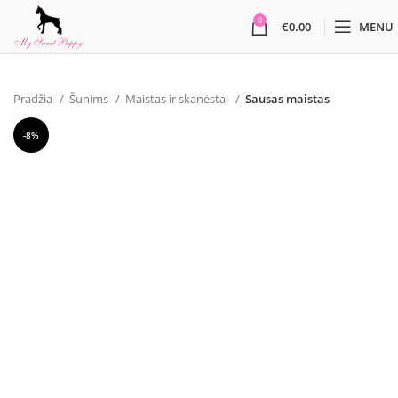
0
€
0.00
MENU
Pradžia
Šunims
Maistas ir skanėstai
Sausas maistas
-8%