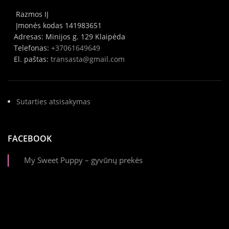
Razmos IĮ
Įmonės kodas 141983651
Adresas: Minijos g. 129 Klaipėda
Telefonas:
+37061649649
El. paštas:
transasta@gmail.com
Sutarties atsisakymas
FACEBOOK
My Sweet Puppy – gyvūnų prekės