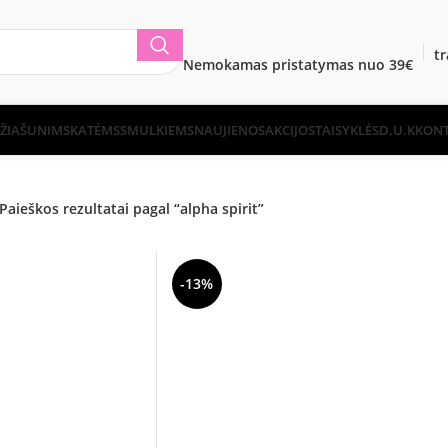
t
Nemokamas pristatymas nuo 39€
ŽIA
ŠUNIMS
KATĖMS
SMULKIEMS
NAUJIENOS
AKCIJOS
TAISYKLĖS
D.U.K
KONT
Paieškos rezultatai pagal “alpha spirit”
-13%