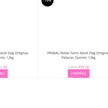
-19%
dult Dog Drėgnas
PRIMAL Rebel Farm Adult Dog Drėgn
ims 12kg
Pašaras Šunims 12kg
61.00
Original price was:
Current price is:
€
55.00
Original price 
Current pr
€
68.00
€75.00.
€61.00.
€68.00.
€55.0
ELĮ
Į KREPŠELĮ