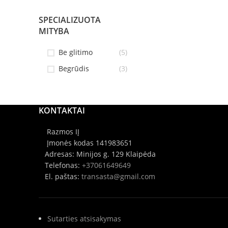
SPECIALIZUOTA
MITYBA
Be glitimo
(5)
Begrūdis
(3)
KONTAKTAI
Razmos IĮ
Įmonės kodas 141983651
Adresas: Minijos g. 129 Klaipėda
Telefonas:
+37061649649
El. paštas:
transasta@gmail.com
Sutarties atsisakymas