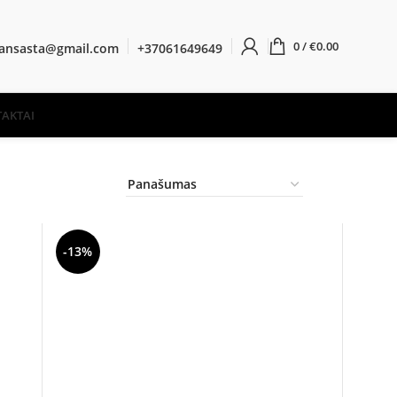
0
/
€
0.00
ransasta@gmail.com
+37061649649
AKTAI
-13%