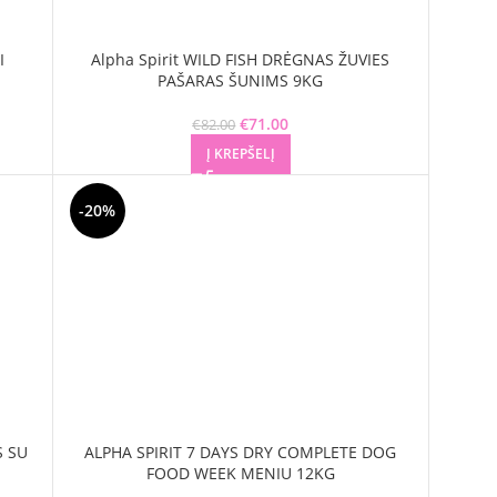
I
Alpha Spirit WILD FISH DRĖGNAS ŽUVIES
PAŠARAS ŠUNIMS 9KG
was:
ice is:
€
71.00
Original price was:
Current price is:
€
82.00
0.
€82.00.
€71.00.
Į KREPŠELĮ
-20%
S SU
ALPHA SPIRIT 7 DAYS DRY COMPLETE DOG
FOOD WEEK MENIU 12KG