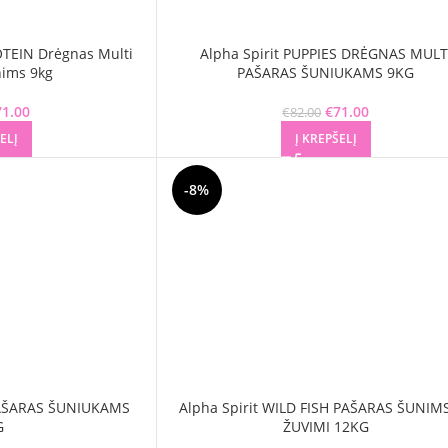
TEIN Drėgnas Multi
Alpha Spirit PUPPIES DRĖGNAS MULT
nims 9kg
PAŠARAS ŠUNIUKAMS 9KG
71.00
Original price was:
Current price is:
€
71.00
Original price 
Current pr
€
82.00
€82.00.
€71.00.
€82.00.
€71.0
ELĮ
Į KREPŠELĮ
-8%
 PAŠARAS ŠUNIUKAMS
Alpha Spirit WILD FISH PAŠARAS ŠUNIM
G
ŽUVIMI 12KG