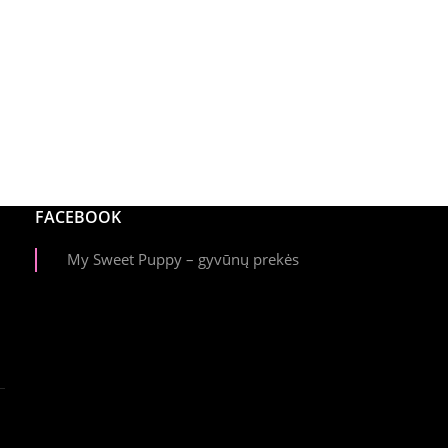
FACEBOOK
My Sweet Puppy – gyvūnų prekės