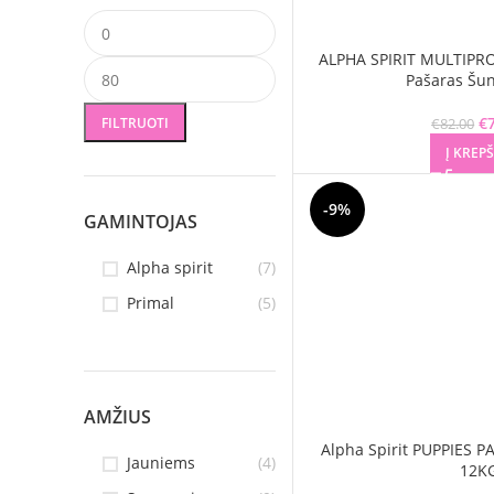
ALPHA SPIRIT MULTIPRO
Min kaina
Maks kaina
Pašaras Šu
€
FILTRUOTI
€
82.00
Į KREPŠ
-9%
GAMINTOJAS
Alpha spirit
(7)
Primal
(5)
AMŽIUS
Alpha Spirit PUPPIES
Jauniems
(4)
12K