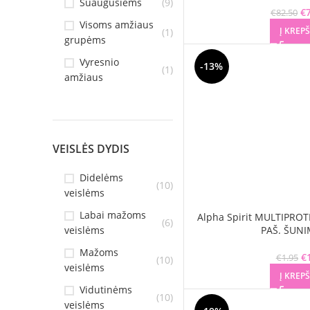
Suaugusiems
(9)
€
€
82.50
Visoms amžiaus
Į KREPŠ
(1)
grupėms
Vyresnio
-13%
(1)
amžiaus
VEISLĖS DYDIS
Didelėms
(10)
veislėms
Labai mažoms
Alpha Spirit MULTIPRO
(6)
veislėms
PAŠ. ŠUNI
Mažoms
€
€
1.95
(10)
veislėms
Į KREPŠ
Vidutinėms
(10)
veislėms