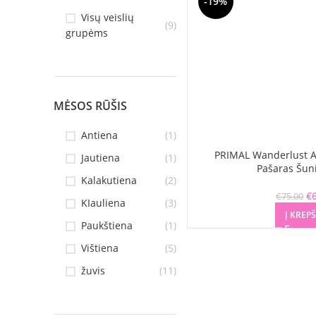
-19%
Visų veislių
(9)
grupėms
MĖSOS RŪŠIS
Antiena
(1)
PRIMAL Wanderlust A
Jautiena
(1)
Pašaras Šun
Kalakutiena
(2)
€
€
75.00
KIauliena
(3)
Į KREPŠ
Paukštiena
(1)
Vištiena
(5)
žuvis
(11)